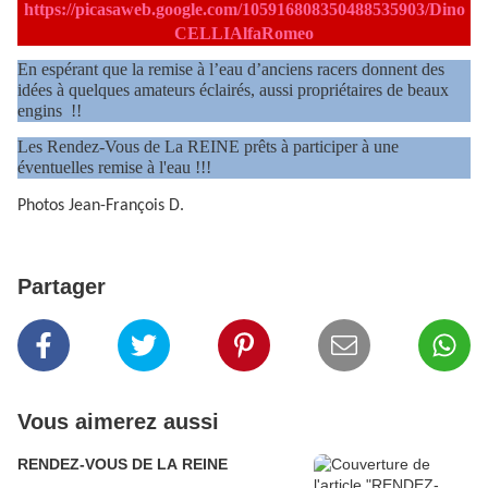
https://picasaweb.google.com/105916808350488535903/Dino
CELLIAlfaRomeo
En espérant que la remise à l’eau d’anciens racers donnent des
idées à quelques amateurs éclairés, aussi propriétaires de beaux
engins !!
Les Rendez-Vous de La REINE prêts à participer à une
éventuelles remise à l'eau !!!
Photos Jean-François D.
Partager
Vous aimerez aussi
RENDEZ-VOUS DE LA REINE