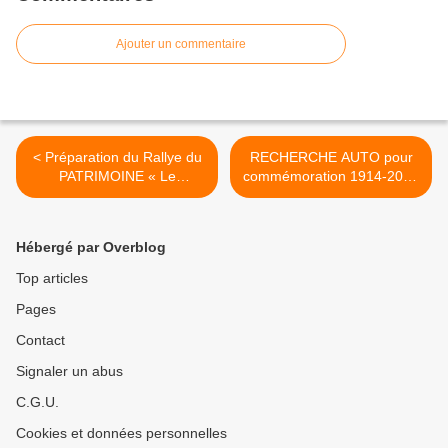
Ajouter un commentaire
< Préparation du Rallye du
RECHERCHE AUTO pour
PATRIMOINE « Le
commémoration 1914-2014
RENDEZ-VOUS de La
région 78 >
REINE » 2014 samedi 6
SEPTEMBRE, sur la bonne
Hébergé par Overblog
route !
Top articles
Pages
Contact
Signaler un abus
C.G.U.
Cookies et données personnelles