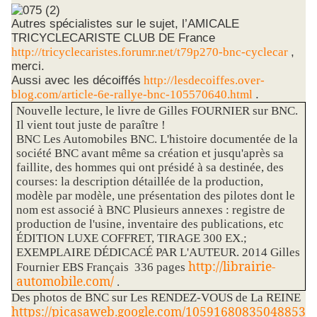
Autres spécialistes sur le sujet, l’AMICALE
TRICYCLECARISTE CLUB DE France
,
http://tricyclecaristes.forumr.net/t79p270-bnc-cyclecar
merci.
Aussi avec les décoiffés
http://lesdecoiffes.over-
.
blog.com/article-6e-rallye-bnc-105570640.html
Nouvelle lecture, le livre de Gilles FOURNIER sur BNC.
Il vient tout juste de paraître !
BNC Les Automobiles BNC. L'histoire documentée de la
société BNC avant même sa création et jusqu'après sa
faillite, des hommes qui ont présidé à sa destinée, des
courses: la description détaillée de la production,
modèle par modèle, une présentation des pilotes dont le
nom est associé à BNC Plusieurs annexes : registre de
production de l'usine, inventaire des publications, etc
ÉDITION LUXE COFFRET, TIRAGE 300 EX.;
EXEMPLAIRE DÉDICACÉ PAR L'AUTEUR. 2014 Gilles
http://librairie-
Fournier EBS Français 336 pages
automobile.com/
.
Des photos de BNC sur Les RENDEZ-VOUS de La REINE
https://picasaweb.google.com/10591680835048853