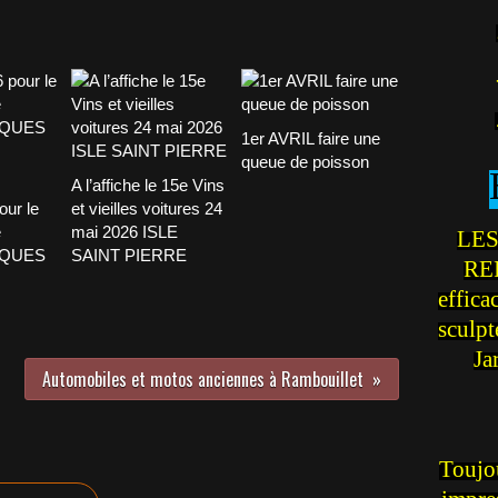
1er AVRIL faire une
queue de poisson
A l’affiche le 15e Vins
our le
et vieilles voitures 24
e
mai 2026 ISLE
LES
CQUES
SAINT PIERRE
REI
effica
sculp
Ja
Automobiles et motos anciennes à Rambouillet
Toujou