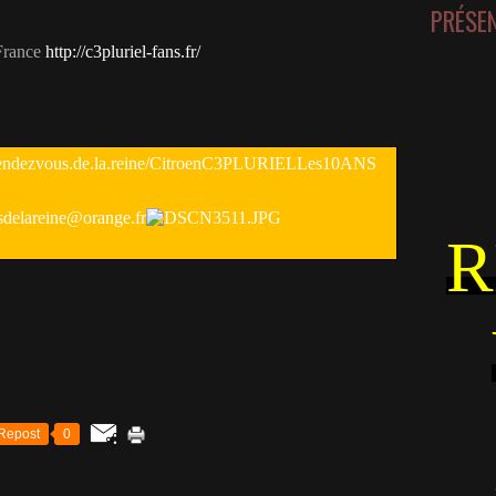
PRÉSE
 France
http://c3pluriel-fans.fr/
s.rendezvous.de.la.reine/CitroenC3PLURIELLes10ANS
sdelareine@orange.fr
R
Repost
0