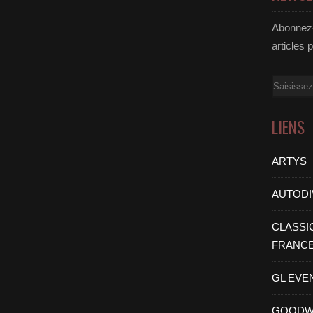
Abonnez-
articles 
Email
LIENS
ARTYS
AUTODI
CLASSI
FRANC
GL EVE
GOODW