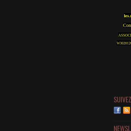
les
Cont
ASSOCI
W30201262
SUIVE
NEWSL