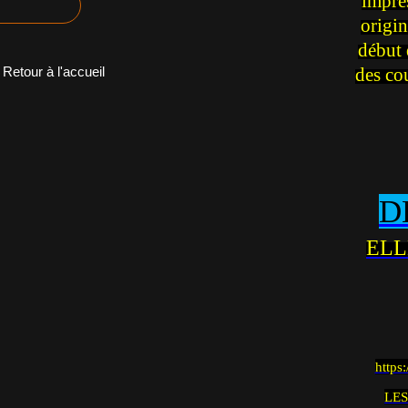
impre
origin
début 
des co
Retour à l'accueil
D
ELL
https
LES