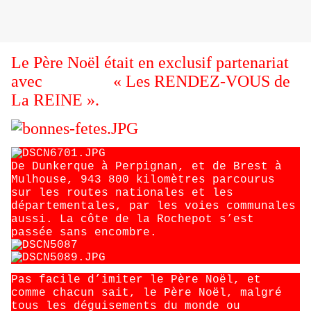
Le Père Noël était en exclusif partenariat
avec
« Les RENDEZ-VOUS de
La REINE ».
De Dunkerque à Perpignan, et de Brest à
Mulhouse, 943 800 kilomètres parcourus
sur les routes nationales et les
départementales, par les voies communales
aussi. La côte de la Rochepot s’est
passée sans encombre.
Pas facile d’imiter le Père Noël, et
comme chacun sait, le Père Noël, malgré
tous les déguisements du monde ou