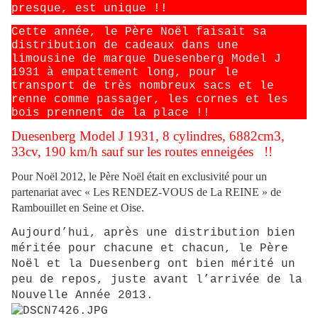
presque, est unique !!
Cette année, le Père Noël faisait sa
distribution de cadeaux dans une
limousine de marque Duesenberg Model J
1931 à empattement long, pour le
transport de très nombreux sacs et le
renne comme passager, les cornes et les
bois prennent de la place !!
Duesenberg Model J 1931, 8 cylindres, 6882cm3,
33cv, 190 km/h sauf sur les routes enneigées
!!
Pour Noël 2012, le Père Noël était en exclusivité pour un
partenariat avec « Les RENDEZ-VOUS de La REINE » de
Rambouillet en Seine et Oise.
Aujourd’hui, après une distribution bien
méritée pour chacune et chacun, le Père
Noël et la Duesenberg ont bien mérité un
peu de repos, juste avant l’arrivée de la
Nouvelle Année 2013.