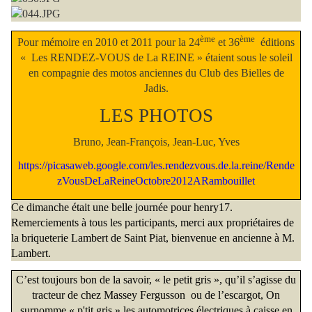
ème
ème
Pour mémoire en 2010 et 2011 pour la 24
et 36
éditions
« Les RENDEZ-VOUS de La REINE » étaient sous le soleil
en compagnie des motos anciennes du Club des Bielles de
Jadis.
LES PHOTOS
Bruno, Jean-François, Jean-Luc, Yves
https://picasaweb.google.com/les.rendezvous.de.la.reine/Rende
zVousDeLaReineOctobre2012ARambouillet
Ce dimanche était une belle journée pour henry17.
Remerciements à tous les participants, merci aux propriétaires de
la briqueterie Lambert de Saint Piat, bienvenue en ancienne à M.
Lambert.
C’est toujours bon de la savoir, « le petit gris », qu’il s’agisse du
tracteur de chez Massey Fergusson
ou de l’escargot, On
surnomme « p'tit gris » les automotrices électriques à caisse en