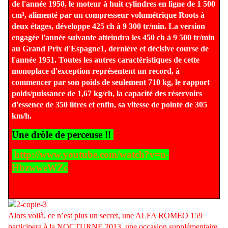
de l'année 1950, le moteur à huit cylindres en ligne de 1 500
cm³, alimenté par un compresseur volumétrique Roots à
deux étages, développe 425 ch à 9 300 tr/min. La version
engagée l'année suivante atteindra les 450 ch à 9 500 tr/min
au Grand Prix d'Espagne1, dernière et décisive course de
l'année 1951. Toutes les autres caractéristiques de cette
monoplace d'exception représentent un record, à
commencer par son poids de seulement 710 kg, le rapport
poids/puissance de 1,67 kg/ch, la capacité des réservoirs
d'essence de 350 litres et enfin, sa vitesse de pointe de 305
km/h.
Une drôle de perceuse !!
http://www.youtube.com/watch?v=n-
HbzwweWZc
Alors voilà, ce n’est plus un secret, une ALFA ROMEO 159
participera à la NOCTURNE 2013, une occasion supplémentaire