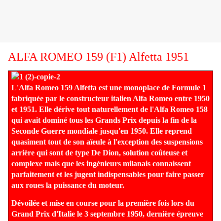
ALFA ROMEO 159 (F1) Alfetta 1951
L'Alfa Romeo 159 Alfetta est une monoplace de Formule 1
fabriquée par le constructeur italien Alfa Romeo entre 1950
et 1951. Elle dérive tout naturellement de l'Alfa Romeo 158
qui avait dominé tous les Grands Prix depuis la fin de la
Seconde Guerre mondiale jusqu'en 1950. Elle reprend
quasiment tout de son aïeule à l'exception des suspensions
arrière qui sont de type De Dion, solution coûteuse et
complexe mais que les ingénieurs milanais connaissent
parfaitement et les jugent indispensables pour faire passer
aux roues la puissance du moteur.
Dévoilée et mise en course pour la première fois lors du
Grand Prix d'Italie le 3 septembre 1950, dernière épreuve