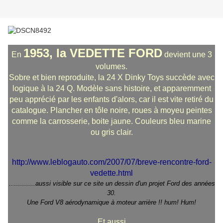
1953, la VEDETTE FORD
En
devient une 3
volumes.
Sobre et bien reproduite, la 24 X Dinky Toys succède avec
logique à la 24 Q. Modèle sans histoire, et apparemment
peu apprécié par les enfants d'alors, car il est vite retiré du
catalogue. Plancher en tôle noire, roues à moyeu peintes
comme la carrosserie, boite jaune. Couleurs bleu marine
ou gris clair.
http://www.leblogauto.com/2007/07/breve-rencontre-ford-
vedette.html
…
..........aussi visible sur ce site un dessin d'un projet Ford des années
30.
Une Ford V8 aérodynamique à moteur arrière !! hum! Hum!
Et aussi