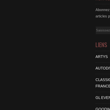
Abonnez-
articles 
Email
LIENS
ARTYS
AUTODI
CLASSI
FRANC
GL EVE
GOODW