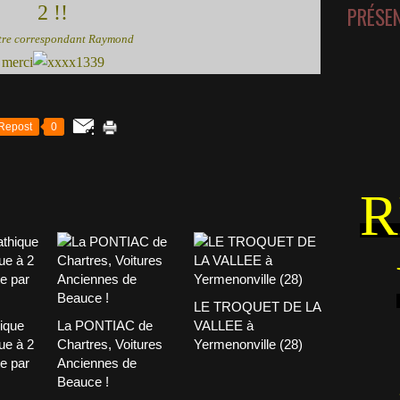
2 !!
PRÉSE
tre correspondant Raymond
merci
Repost
0
R
LE TROQUET DE LA
ique
La PONTIAC de
VALLEE à
ue à 2
Chartres, Voitures
Yermenonville (28)
e par
Anciennes de
Beauce !