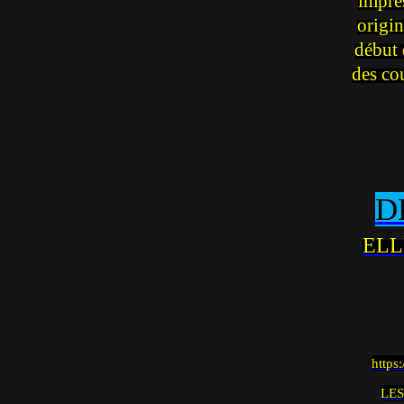
impre
origin
début 
des co
D
ELL
https
LES