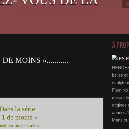
À PRO
E MOINS »...........
RENDEZ-
belles et
sculpteu
Flaminio 
devant l
origines 
Dans la série
années 1
 1 de moins »
Mans ou 
 peut parfois y en avoir