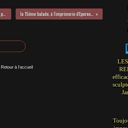
2 amis FERRARISTES sur la même page
la 15ème balade, à l'imprimerie d'Epernon !!
LES
Retour à l'accueil
REI
effica
sculp
Ja
Toujou