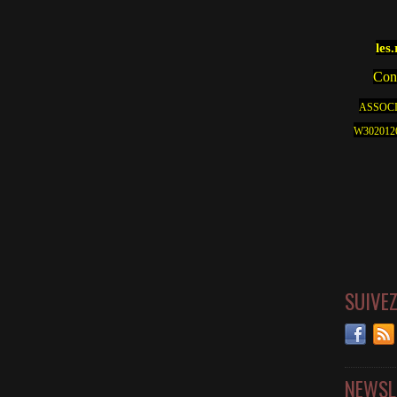
les
Cont
ASSOCI
W30201262
SUIVE
NEWSL