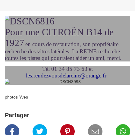
Pour une CITROËN B14 de
1927
en cours de restauration, son propriétaire
recherche des vitres latérales. La REINE recherche
toutes les pistes qui pourraient aider un ami, merci.
Tél 01 34 85 73 63 et
les.rendezvousdelareine@orange.fr
photos Yves
Partager