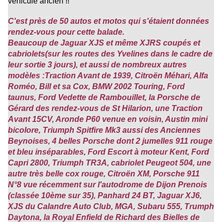
véhicule ancien !!
C'est près de 50 autos et motos qui s'étaient données
rendez-vous pour cette balade.
Beaucoup de Jaguar XJS et même XJRS coupés et
cabriolets(sur les routes des Yvelines dans le cadre de
leur sortie 3 jours), et aussi de nombreux autres
modèles :Traction Avant de 1939, Citroën Méhari, Alfa
Roméo, Bill et sa Cox, BMW 2002 Touring, Ford
taunus, Ford Vedette de Rambouillet, la Porsche de
Gérard des rendez-vous de St Hilarion, une Traction
Avant 15CV, Aronde P60 venue en voisin, Austin mini
bicolore, Triumph Spitfire Mk3 aussi des Anciennes
Beynoises, 4 belles Porsche dont 2 jumelles 911 rouge
et bleu inséparables, Ford Escort à moteur Kent, Ford
Capri 2800, Triumph TR3A, cabriolet Peugeot 504, une
autre très belle cox rouge, Citroën XM, Porsche 911
N°8 vue récemment sur l'autodrome de Dijon Prenois
(classée 10ème sur 35), Panhard 24 BT, Jaguar XJ6,
XJS du Calandre Auto Club, MGA, Subaru 555, Trumph
Daytona, la Royal Enfield de Richard des Bielles de