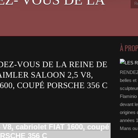
À PRO
EZ-VOUS DE LA REINE DE
RENDEZ-
IMLER SALOON 2,5 V8,
belles et
600, COUPÉ PORSCHE 356 C
sculpteu
Flaminio 
devant l
origines 
années 1
V8, cabriolet FIAT 1600, coupé
Mans ou 
RSCHE 356 C