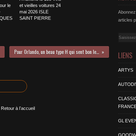
our le
et vieilles voitures 24
e
mai 2026 ISLE
Abonnez-
CQUES
SAINT PIERRE
articles 
Email
Pour Orlando, un beau type H qui sent bon le «Garage» !
LIENS
ARTYS
AUTODI
CLASSI
FRANC
Retour à l'accueil
GL EVE
GOODW