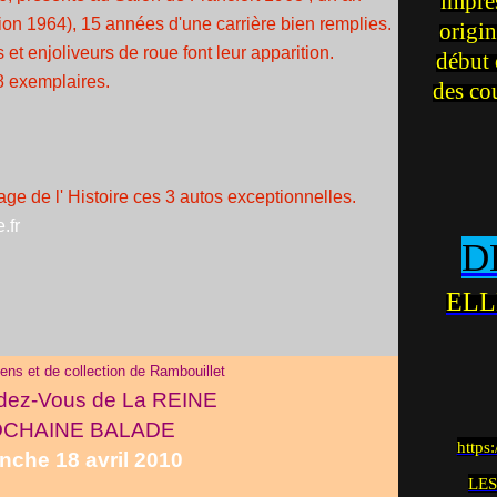
impre
tion 1964), 15 années d'une carrière bien remplies.
origin
et enjoliveurs de roue font leur apparition.
début 
8 exemplaires.
des co
age de l' Histoire ces 3 autos exceptionnelles.
.fr
D
ELL
ens et de collection de Rambouillet
dez-Vous de La REINE
CHAINE BALADE
https
nche 18 avril 2010
LES