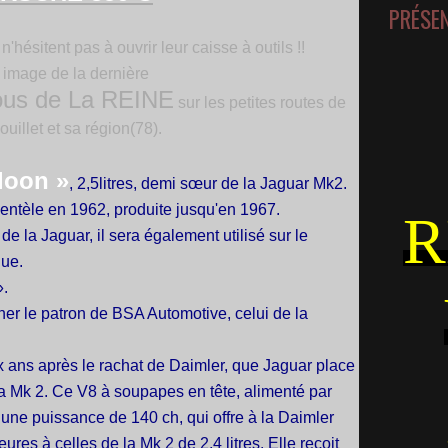
PRÉSE
'hésitent pas à ouvrir leur caisse à outils !!
image de la dernière
ous de La REINE
sur les petites routes de
illet et sa région(78).
loon »
, 2,5litres, demi sœur de la Jaguar Mk2.
lientèle en 1962, produite jusqu'en 1967.
R
de la Jaguar, il sera également utilisé sur le
ue.
».
er le patron de BSA Automotive, celui de la
 ans après le rachat de Daimler, que Jaguar place
la Mk 2. Ce V8 à soupapes en tête, alimenté par
ne puissance de 140 ch, qui offre à la Daimler
ures à celles de la Mk 2 de 2,4 litres. Elle reçoit