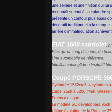
une sellerie et une finition qui lui
reconnaît surtout à sa calandre sp
présente un contour plus épais don
décoratif traditionnel à la marque.
arrière d'immatriculation achèvent 
FIAT 1600 cabriolet
, p
Plus qu' un long discours, de bel
Une automobile de référence.
http://carcatalog2.free.fr/sito22.ht
Coupé PORSCHE 35
Cylindrée 1582cm3, 4 cylindres à p
corps, 75ch à 5200 tr/mn, vitess
Freins à disque.
Le modèle SC développera 95ch.
Ultime évolution de la Porsche 35