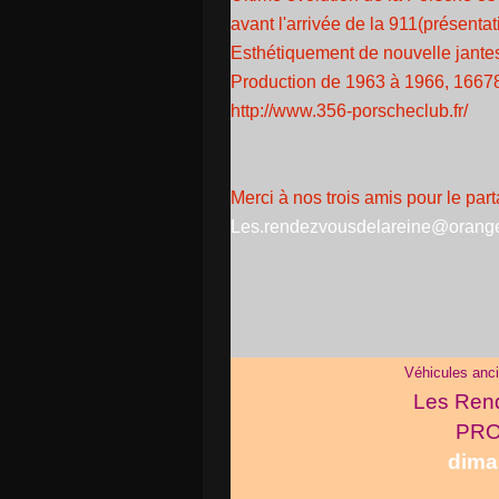
avant l'arrivée de la 911(présenta
Esthétiquement de nouvelle jantes 
Production de 1963 à 1966, 1667
http://www.356-porscheclub.fr/
Merci à nos trois amis pour le part
Les.rendezvousdelareine@orange
Véhicules anci
Les Ren
PRO
dima