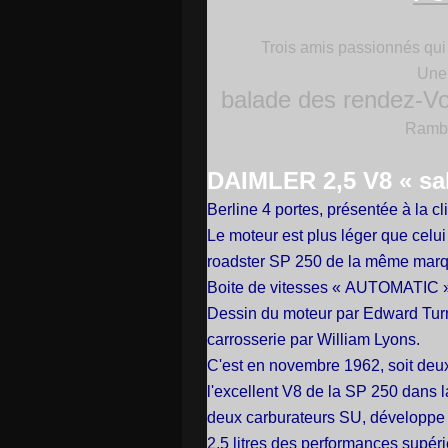
Trois amis passionnés qui n
Une 
balade des rendez-V
Rambou
DAIMLER 2,5 V8 « sa
Berline 4 portes, présentée à la c
Le moteur est plus léger que celui 
roadster SP 250 de la même marq
Boite de vitesses « AUTOMATIC 
Dessin du moteur par Edward Turn
carrosserie par William Lyons.
C'est en novembre 1962, soit deux
l'excellent V8 de la SP 250 dans 
deux carburateurs SU, développe u
2,5 litres des performances supérie