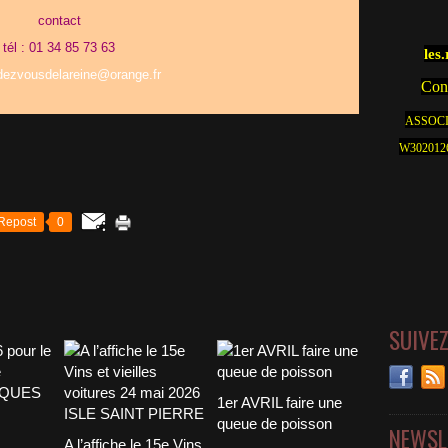
contact
tél : 01 34 85 73 63
les
ndezvousdelareine@orange.fr
Cont
ASSOCI
W30201262
Repost
0
SUIVE
1er AVRIL faire une
queue de poisson
NEWSL
A l’affiche le 15e Vins