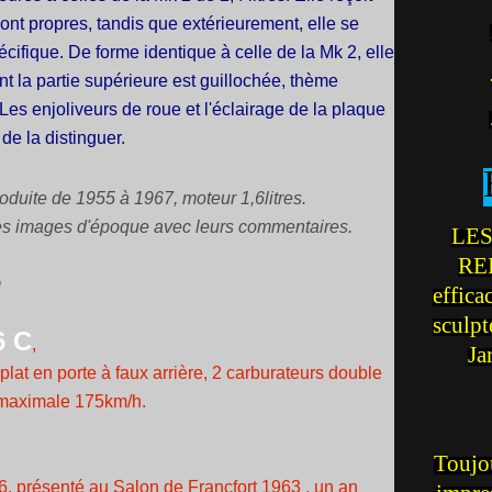
 sont propres, tandis que extérieurement, elle se
écifique. De forme identique à celle de la Mk 2, elle
t la partie supérieure est guillochée, thème
 Les enjoliveurs de roue et l'éclairage de la plaque
de la distinguer.
roduite de 1955 à 1967, moteur 1,6litres.
les images d'époque avec leurs commentaires.
LES
REI
m
effica
sculp
6 C
,
Ja
lat en porte à faux arrière, 2 carburateurs double
e maximale 175km/h.
Toujou
6, présenté au Salon de Francfort 1963 , un an