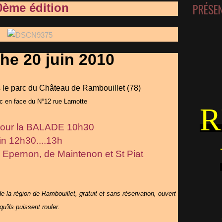
0ème édition
PRÉSE
he 20 juin 2010
le parc du Château de Rambouillet (78)
c en face du N°12 rue Lamotte
R
pour la BALADE 10h30
fin 12h30....13h
 d' Epernon, de Maintenon et St Piat
e la région de Rambouillet, gratuit et sans réservation, ouvert
u'ils puissent rouler.