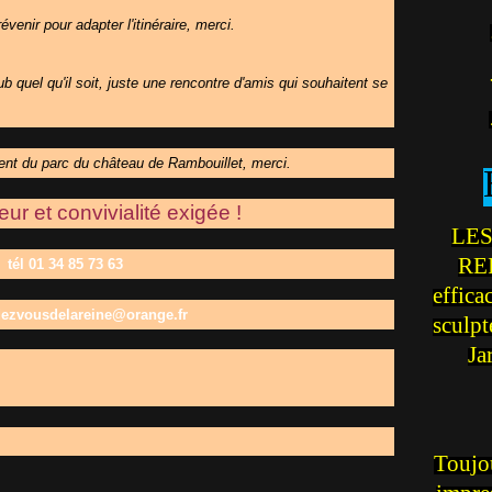
venir pour adapter l'itinéraire, merci.
 quel qu'il soit, juste une rencontre d'amis qui souhaitent se
ent du parc du château de Rambouillet, merci.
r et convivialité exigée !
LES
REI
tél 01 34 85 73 63
effica
dezvousdelareine@orange.fr
sculp
Ja
Toujou