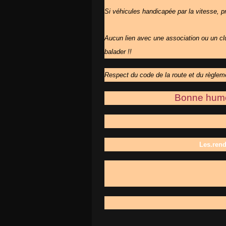
Si véhicules handicapée par la vitesse, pré
Aucun lien avec une association ou un club
balader !!
Respect du code de la route et du règlem
Bonne humeu
Les.ren