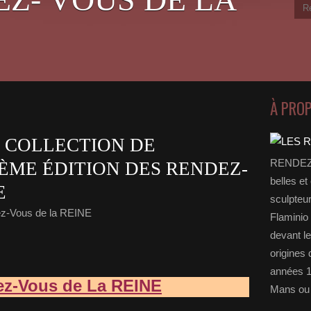
À PRO
 COLLECTION DE
RENDEZ-
ÈME ÉDITION DES RENDEZ-
belles et
E
sculpteu
z-Vous de la REINE
Flaminio 
devant l
origines 
années 1
ez-Vous de La REINE
Mans ou 