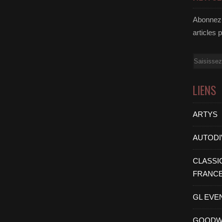
Abonnez-
articles 
Email
LIENS
ARTYS
AUTODI
CLASSI
FRANC
GL EVE
GOODW