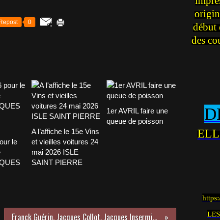
impre
origin
Repost
0
début 
des co
D
1er AVRIL faire une
queue de poisson
ELL
A l’affiche le 15e Vins
our le
et vieilles voitures 24
e
mai 2026 ISLE
CQUES
SAINT PIERRE
https
LES
Franck Guérin, Jacques Collot, Jacques Insermini et la Norton Manx