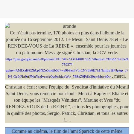
Ce n’était pas terminé, 170 photos en plus dans l’album de la
journée du 16 septembre 2012. Le Mesnil Saint Denis 78 et « Le
RENDEZ-VOUS de La REINE », ensemble pour les journées
du patrimoine. Message signé Christian, la 2CV verte.
https://plus.google.com/u/0/photos/101574073330448013521/albums/57905827675521
75937?
gpinv=AMIXal9KZltCp8NZo5mdjbS57wa9b9xsFV5rCNV8k6E7h1NaIjEu1fNJpAp_37
, merci.
N6-Gg9tFkr9rfRWuYaeIveqfxQw9eddudWw_7BSoZ9Ps8a39qx6dxvd0w
Christian a écrit : toute l'équipe du
Syndicat d'initiative du Mesnil
Saint Denis, vous remercie pour tout.
Merci à Raphy et Eliane et
son équipe les ''Masqués Vénitiens'', Martine et Yves ''du
RENDEZ-VOUS de La REINE’’, et tous les photographes, pour
la qualité des photos, Sergio, Patrick, Christian, et tous les autres
!.....
Comme au cinéma, le film de l’ami Spareck de cette même