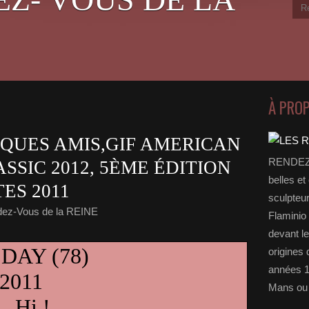
À PRO
QUES AMIS,GIF AMERICAN
RENDEZ-
SSIC 2012, 5ÈME ÉDITION
belles et
ES 2011
sculpteu
dez-Vous de la REINE
Flaminio 
devant l
DAY (78)
origines 
années 1
2011
Mans ou 
Hi !