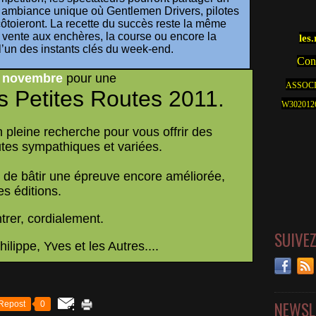
 ambiance unique où Gentlemen Drivers, pilotes
côtoieront. La recette du succès reste la même
la vente aux enchères, la course ou encore la
les
ue l’un des instants clés du week-end.
Cont
 novembre
pour une
ASSOCI
s Petites Routes 2011.
W30201262
leine recherche pour vous offrir des
utes sympathiques et variées.
in de bâtir une épreuve encore améliorée,
s éditions.
trer, cordialement.
SUIVE
ilippe, Yves et les Autres....
NEWSL
Repost
0