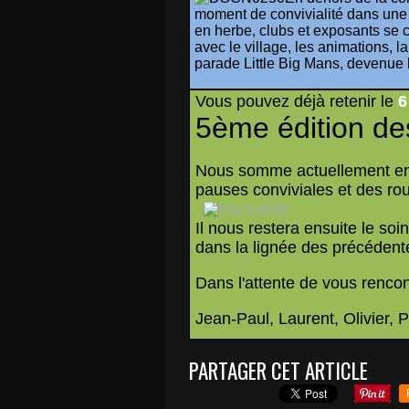
moment de convivialité dans une
en herbe, clubs et exposants se 
avec le village, les animations, 
parade Little Big Mans, deven
Vous pouvez déjà retenir le
6
5ème édition de
Nous somme actuellement en p
pauses conviviales et des ro
Il nous restera ensuite le so
dans la lignée des précédente
Dans l'attente de vous rencon
Jean-Paul, Laurent, Olivier, Ph
PARTAGER CET ARTICLE