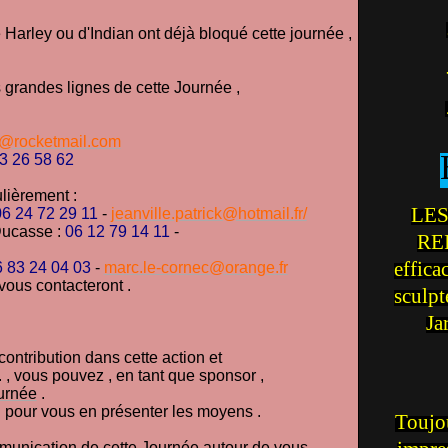
 Harley ou d'Indian ont déjà bloqué cette journée ,
es grandes lignes de cette Journée ,
y@rocketmail.com
3 26 58 62
lièrement :
LES
06 24 72 29 11
-
jeanville.patrick@hotmail.fr/
Ducasse :
06 12 79 14 11
-
REI
effica
 83 24 04 03
-
marc.le-cornec@orange.fr
 vous contacteront .
sculp
Ja
contribution dans cette action et
, vous pouvez , en tant que sponsor ,
ournée
.
 pour vous en présenter les moyens .
Toujou
munication de cette Journée autour de vous ,