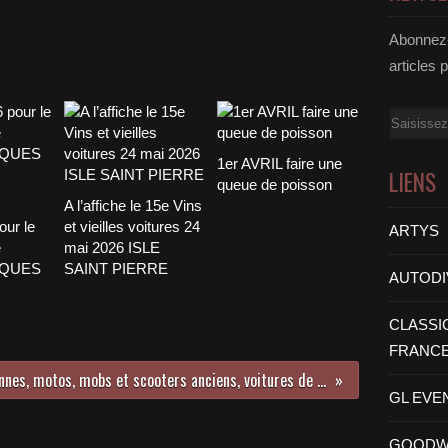
Abonnez-
articles 
Email
1er AVRIL faire une
LIENS
queue de poisson
A l’affiche le 15e Vins
our le
et vieilles voitures 24
ARTYS
e
mai 2026 ISLE
CQUES
SAINT PIERRE
AUTODI
CLASSI
FRANC
Voitures anciennes, motos, mobs et scooters anciens, voitures de prestige ou exceptionnelles, c'est à Rambouillet (78), les Rendez-Vous de la REINE
GL EVE
GOODW