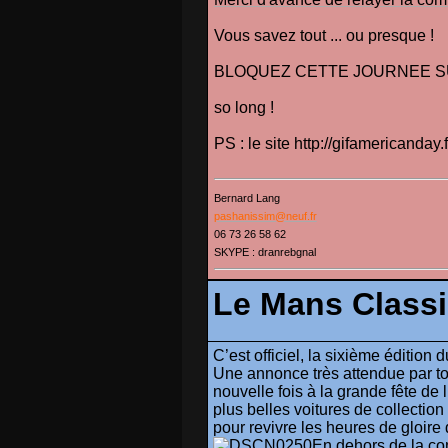
Vous savez tout ... ou presque !
BLOQUEZ CETTE JOURNEE S
so long !
PS : le site
http://gifamericanday.f
Bernard Lang
pashanissim@neuf.fr
06 73 26 58 62
SKYPE : dranrebgnal
Le Mans Classi
C’est officiel, la sixième édition
Une annonce très attendue par to
nouvelle fois à la grande fête de 
plus belles voitures de collectio
pour revivre les heures de gloir
En dehors de la com