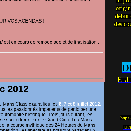
impre
origin
début 
UR VOS AGENDAS !
des co
r/
est en cours de remodelage et de finalisation .
D
ELL
c 2012
 du Mans Classic aura lieu les
6, 7 et 8 juillet 2012.
us les passionnés impatients de participer une
l’automobile historique. Trois jours durant, les
https
n se succèderont sur le Grand Circuit du Mans
e de la course mythique des 24 Heures du Mans.
LES
pétition, les spectateurs pourront partager un