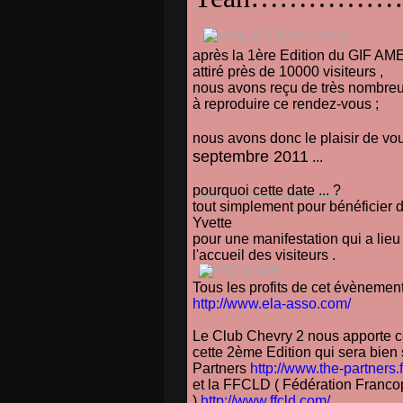
après la 1ère Edition du GIF AM
attiré près de 10000 visiteurs ,
nous avons reçu de très nombreu
à reproduire ce rendez-vous ;
nous avons donc le plaisir de v
septembre 2011
...
pourquoi cette date ... ?
tout simplement pour bénéficier d
Yvette
pour une manifestation qui a lieu 
l'accueil des visiteurs .
Tous les profits
de cet évènement 
http://www.ela-asso.com/
Le Club Chevry 2 nous apporte c
cette 2ème Edition qui sera bien
Partners
http://www.the-partners.f
et la FFCLD ( Fédération Franc
)
http://www.ffcld.com/
.