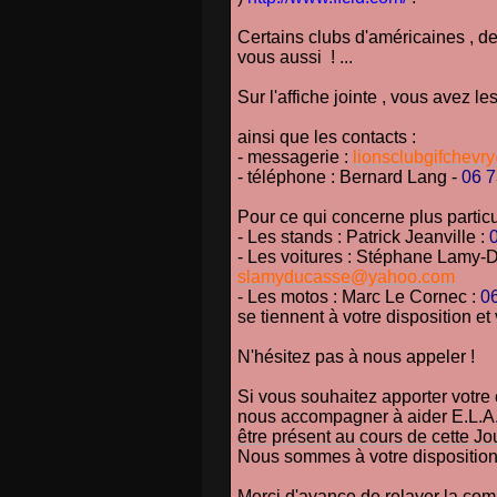
Certains clubs d'américaines , de
vous aussi ! ...
Sur l'affiche jointe , vous avez l
ainsi que les contacts :
- messagerie :
lionsclubgifchevr
- téléphone : Bernard Lang -
06 7
Pour ce qui concerne plus particu
- Les stands : Patrick Jeanville :
- Les voitures : Stéphane Lamy-
slamyducasse@yahoo.com
- Les motos : Marc Le Cornec :
06
se tiennent à votre disposition et
N'hésitez pas à nous appeler !
Si vous souhaitez apporter votre 
nous accompagner à aider E.L.A. 
être présent au cours de cette J
Nous sommes à votre disposition
Merci d'avance de relayer la com