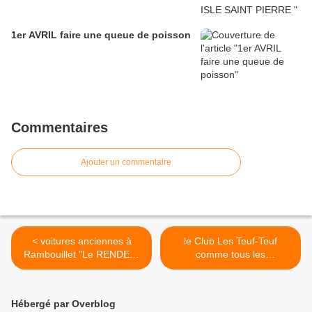
1er AVRIL faire une queue de poisson
Commentaires
Ajouter un commentaire
< voitures anciennes à
le Club Les Teuf-Teuf
Rambouillet "Le RENDEZ-
comme tous les
VOUS de La REINE"
ans...........Rallye de
Dimanche 18 septembre
printemps 2011 >
2011
Hébergé par Overblog