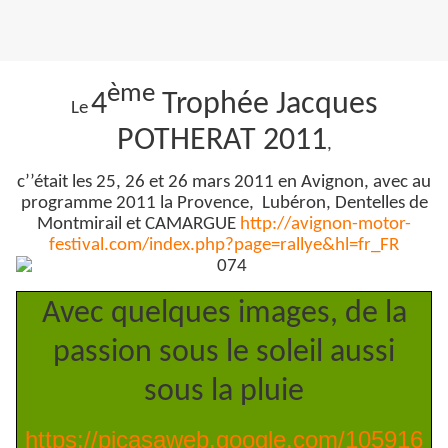
ème
4
Trophée Jacques
Le
POTHERAT 2011
,
c’’était les 25, 26 et 26 mars 2011 en Avignon, avec au
programme 2011 la Provence,
Lubéron, Dentelles de
Montmirail et CAMARGUE
http://avignon-motor-
festival.com/index.php?page=rallye&hl=fr_FR
Avec quelques images, de la
passion sous le soleil aussi
sous la pluie
https://picasaweb.google.com/105916