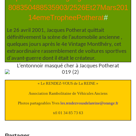
808350488535903/2526Et27Mars201
14emeTropheePotherat
#
Le 26 avril 2001, Jacques Potherat quittait
définitivement la scène de l’automobile ancienne ,
quelques jours après le 4e Vintage Montlhéry, cet
extraordinaire rassemblement de voitures sportives
d'avant-guerre dont il était le créateur.
L’entonnoir masqué cher à Jacques Potherat
« Le RENDEZ-VOUS de La REINE »
Association Rambolitaine de Véhicules Anciens
Photos partageables Yves
les.rendezvousdelareine@orange.fr
tél 01 34 85 73 63
Partager