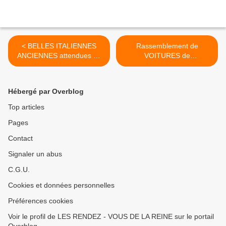
< BELLES ITALIENNES
Rassemblement de
ANCIENNES attendues au
VOITURES de
RENDEZ-VOUS de La
COLLECTION dimanche 6
REINE dimanche 20 AVRIL
AVRIL à VERSAILLES >
2014
Hébergé par Overblog
Top articles
Pages
Contact
Signaler un abus
C.G.U.
Cookies et données personnelles
Préférences cookies
Voir le profil de LES RENDEZ - VOUS DE LA REINE sur le portail
Overblog