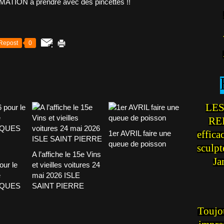
Repost
0
LES
REI
effica
1er AVRIL faire une
queue de poisson
sculp
A l’affiche le 15e Vins
Ja
our le
et vieilles voitures 24
e
mai 2026 ISLE
CQUES
SAINT PIERRE
Toujou