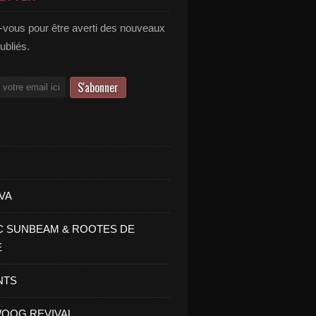
vous pour être averti des nouveaux
publiés.
VA
C SUNBEAM & ROOTES DE
E
NTS
OOG REVIVAL