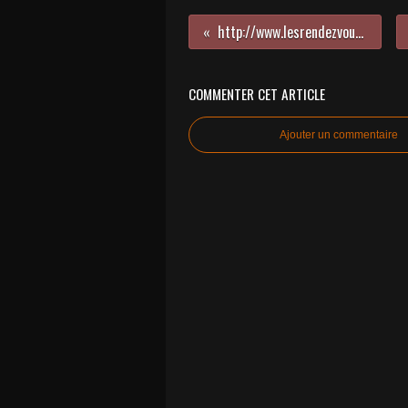
http://www.lesrendezvousdelareine.com Avec la nouvelle année, 670 seront les BONS CHIFFRES
COMMENTER CET ARTICLE
Ajouter un commentaire