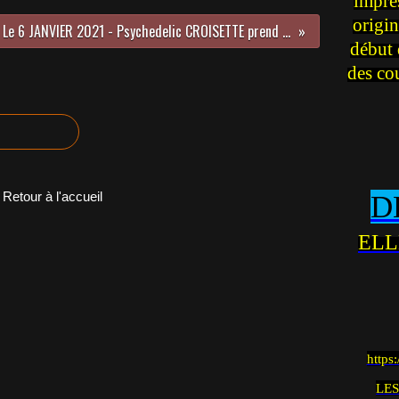
impre
origin
Le 6 JANVIER 2021 - Psychedelic CROISETTE prend l’air frais de Villeneuve lez Avignon -Par monts et par vaux – A l’heure pour un rendez-vous important - Une rencontre très PRIVÉ
début 
des co
Retour à l'accueil
D
ELL
https
LES