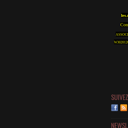
les
Cont
ASSOCI
W30201262
SUIVE
NEWSL