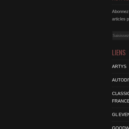
Abonnez-
articles 
Email
LIENS
ARTYS
AUTODI
CLASSI
FRANC
GL EVE
GOODW