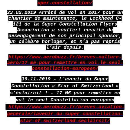
uper-constellation/
23.02.2019 Arrêté de vol en 2017 pour un
chantier de maintenance, le Lockheed C-
121 de la Super Constellation Flyers
Association a souffert ensuite du
désengagement de son principal sponsor,
un célèbre horloger, et n’a pas repris
l’air depuis.
https://www.aerobuzz.fr/breves-culture-
aero/17-me-pour-remettre-en-vol-le-seul-
constellation-europeen/
30.11.2019 - L’avenir du Super
Constellation « Star of Switzerland »
s’éclaircit ! - 17 M€ pour remettre en
vol le seul Constellation européen
https://www.aerobuzz.fr/breves-aviation-
generale/lavenir-du-super-constellation-
star-of-switzerland-seclaircit/