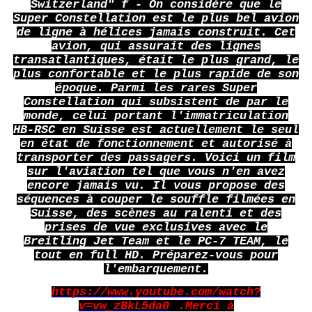
Switzerland" f - On considère que le
Super Constellation est le plus bel avion
de ligne à hélices jamais construit. Cet
avion, qui assurait des lignes
transatlantiques, était le plus grand, le
plus confortable et le plus rapide de son
époque. Parmi les rares Super
Constellation qui subsistent de par le
monde, celui portant l'immatriculation
HB-RSC en Suisse est actuellement le seul
en état de fonctionnement et autorisé à
transporter des passagers. Voici un film
sur l'aviation tel que vous n'en avez
encore jamais vu. Il vous propose des
séquences à couper le souffle filmées en
Suisse, des scènes au ralenti et des
prises de vue exclusives avec le
Breitling Jet Team et le PC-7 TEAM, le
tout en full HD. Préparez-vous pour
l'embarquement.
https://www.youtube.com/watch?
v=vw_zBkL5da0
.Merci à