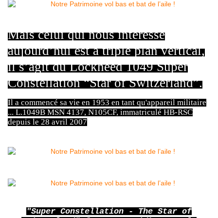
Mais celui qui nous intéresse
aujourd’hui est à triple plan vertical,
il s’agit du Lockheed 1049 Super
Constellation “Star of Switzerland”.
Il a commencé sa vie en 1953 en tant qu'appareil militaire
... L.1049B MSN 4137, N105CF, immatriculé HB-RSC
depuis le 28 avril 2007
"Super Constellation - The Star of