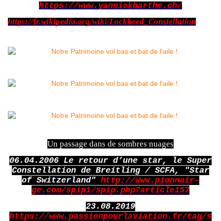
https://www.yannickbarthe.ch/
https://fr.wikipedia.org/wiki/Lockheed_Constellation
Un passage dans de sombres nuages
06.04.2006 Le retour d’une star, le Super
Constellation de Breitling / SCFA, "Star
of Switzerland"
http://www.pionnair-
ge.com/spip1/spip.php?article157
23.08.2019
https://www.passionpourlaviation.fr/tag/s