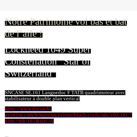
Notre Patrimoine vol bas et bat
de l’aile !
Lockheed 1049 Super
Constellation “Star of
Switzerland”
SNCASE SE.161 Languedoc F TATB quadrimoteur avec
stabilisateur à double plan vertical
https://www.dassault-
aviation.com/fr/passion/avions/bloch-civils/mb-160-161/?
xtmc=mb-161&xtrc=0