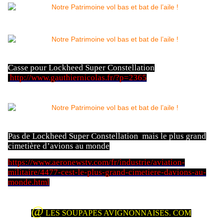
Casse pour Lockheed Super Constellation
http://www.gauthiernicolas.fr/?p=2365
Pas de Lockheed Super Constellation mais le plus grand
cimetière d’avions au monde
https://www.aeronewstv.com/fr/industrie/aviation-
militaire/4477-cest-le-plus-grand-cimetiere-davions-au-
monde.html
@
LES SOUPAPES AVIGNONNAISES. COM