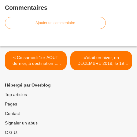
Commentaires
Ajouter un commentaire
< Ce samedi 1er AOUT
c’était en hiver, en
dernier, à destination Le
DÉCEMBRE 2019, le 19,
VILLAGE DES
une figuration pour le
ANTIQUAIRES DE LA
JUBILÉ de l'A.C.A.V. 1989-
GARE de l'Isle sur la
2020 >
Hébergé par Overblog
Sorgue pour un
rassemblement
Top articles
d’automobiles de collection
Pages
au cœur même du Village !
Contact
Signaler un abus
C.G.U.