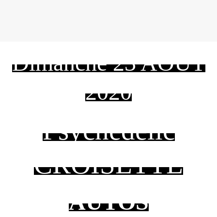
Dimanche 23 AOÛT
2020
Psychedelic
CROISETTE
AUTOS