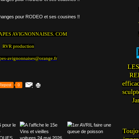
APES AVIGNONNAISES.
COM
RVR production
pes-avignonnaises@orange.fr
LES
REI
effica
Repost
0
sculp
Ja
Toujou