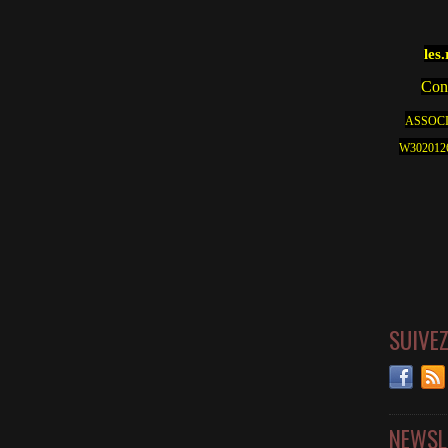
les
Cont
ASSOCI
W30201262
SUIVE
NEWSL