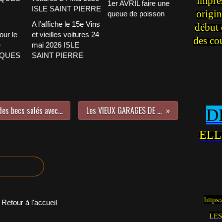
impre
1er AVRIL faire une
origin
queue de poisson
A l’affiche le 15e Vins
début 
our le
et vieilles voitures 24
des co
e
mai 2026 ISLE
CQUES
SAINT PIERRE
SALIN-DE-GIRAUD Sur les traces des becs salés avec LE RENDEZ-VOUS DE LA REINE production
Les VIEUX GARAGES DE BIZANET dans l’AUDE
D
ELL
https
Retour à l'accueil
LES