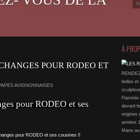
À PRO
ECHANGES POUR RODEO ET
RENDEZ-
belles et
PAPES AVIGNONNAISES
sculpteu
Flaminio 
anges pour RODEO et ses
devant l
origines 
années 1
Mans ou 