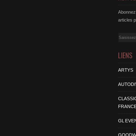
Abonnez-
articles 
Email
LIENS
ARTYS
AUTODI
CLASSI
FRANC
GL EVE
GOODW