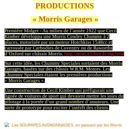
PRODUCTIONS
« Morris Garages »
Première Midget - Au milieu de l’année 1922 que Cecil
Kimber développa une Morris Cowley Chummy à 2
places, motorisée par un moteur Hotchkiss 1548cc et
carrossée par Carbodies de Coventry ou de Raworths
d’Oxford sur châssis Morris.
http://mini.43.free.fr/mg.html
Sur cette idée, les Chummy Speciales sortaient des Morris
Garages, basées sur des châssis W.R.M. Motors. Les
Chummy Speciales étaient les premières productions
« Morris Garages ».
Une construction de Cecil Kimber qui préfigurait une
lignée de voitures de sport qui devaient mettre les joies du
pilotage à la portée d’un grand nombre d’amateurs. Une
sorte de prototype pour exciter l’intérêt des clients.