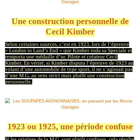
Une construction personnelle de
Cecil Kimber
Selon certaines sources, c’est en 1923, lors de l’épreuve
« London to Land’s End » que Kimber roda sa Speciale et
remporta une médaille d’or. Pilote et créateur Cecil
Kimber. En vérité, si Kimber disputa l’épreuve de 1923 au
volant d’une automobile de type sport, il ne s’agissait pas
d’une M.G. au sens strict mais plutôt une construction
personnelle.
1923 ou 1925, une période confuse
Si les origines de la M.G. sont plutôt confuses, cela résulte