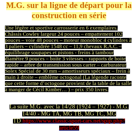
M.G. sur la ligne de départ pour la
construction en série
Une légère et sportive carrosserie en 6 exemplaires.
Châssis Cowley largeur 24 pouces – empattement 102
pouces – voie 48 pouces – moteur monobloc 4 cylindres à
3 paliers – cylindrée 1548 cc – 11,9 chevaux R.A.C. –
équilibrage soupapes et pistons - freins à tambour
diamètre 9 pouces – boite 3 vitesses – rapports de boite
rapide – arbre de transmission sous carter – carburateur
Solex Spécial de 30 mm – amortisseurs spéciaux – frein à
main à droite – emblème octogonal (La légende raconte
que cette forme d’octogone provient de la table de la salle
à manger de Cécil Kimber… ) – prix 350 livres.
La suite M.G. avec la 14/28 (1924 – 1927) - M.G.
14/40 - MG TA, MG TB, MG TC, MG
TD
https://www.classic-sport-cars.net/spip.php?
article59