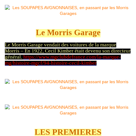
Le Morris Garage
Le Morris Garage vendait des voitures de la marque
Morris – En 1922, Cecil Kimber était devenu son directeur
général.
https://www.mgclubdefrance.com/la-marque-
mg/histoire-mgcf/94-histoire-cecil-kimber
LES PREMIERES