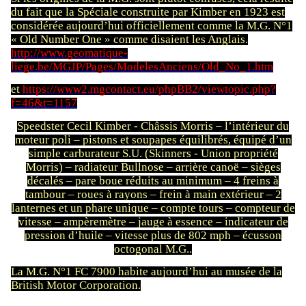
du fait que la Spéciale construite par Kimber en 1923 est
considérée aujourd’hui officiellement comme la M.G. N°1
« Old Number One » comme disaient les Anglais.
http://www.geomatique-
liege.be/MGJP/Pages/ModelesAnciens/Old_No_1.htm
et
https://www2.mgcontact.eu/phpBB2/viewtopic.php?
f=46&t=1157
Speedster Cecil Kimber - Châssis Morris – l’intérieur du
moteur poli – pistons et soupapes équilibrés, équipé d’un
simple carburateur S.U. (Skinners - Union propriété
Morris) – radiateur Bullnose – arrière canoë – sièges
décalés – pare boue réduits au minimum – 4 freins à
tambour – roues à rayons – frein à main extérieur – 2
lanternes et un phare unique – compte tours – compteur de
vitesse – ampèremètre – jauge à essence – indicateur de
pression d’huile – vitesse plus de 802 mph – écusson
octogonal M.G..
La M.G. N°1 FC 7900 habite aujourd’hui au musée de la
British Motor Corporation.