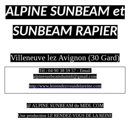
ALPINE SUNBEAM et
SUNBEAM RAPIER
Villeneuve lez Avignon (30 Gard)
Tél : 04 90 38 59 57 - Email
alpinesunbeamdumidi@gmail.com
http://www.lesrendezvousdelareine.com
@ ALPINE SUNBEAM du MIDI. COM
Une production LE RENDEZ-VOUS DE LA REINE