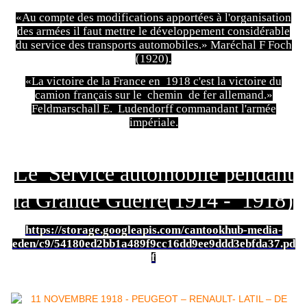
«Au compte des modifications apportées à l'organisation
des armées il faut mettre le développement considérable
du service des transports automobiles.» Maréchal F Foch
(1920).
«La victoire de la France en 1918 c'est la victoire du
camion français sur le chemin de fer allemand.»
Feldmarschall E. Ludendorff commandant l'armée
impériale.
Le Service automobile pendant
la Grande Guerre(1914 - 1918)
https://storage.googleapis.com/cantookhub-media-
eden/c9/54180ed2bb1a489f9cc16dd9ee9ddd3ebfda37.pd
f