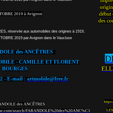
impre
origin
début 
TOBRE 2019 à Avignon
des co
NDOLE des ANCÊTRES
D
MOBILE - CAMILLE ET FLORENT
ELL
BOURGES
2 - E-mail :
artmobile@free.fr
https
ANDOLE des ANCÊTRES
LES
areine.com/search/FARANDOLE%20des%20ANC%C3