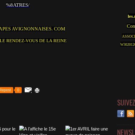
%8ATRES/
les
Cont
APES AVIGNONNAISES. COM
ASSOCI
n LE RENDEZ-VOUS DE LA REINE
W30201262
Repost
0
SUIVE
NEWSL