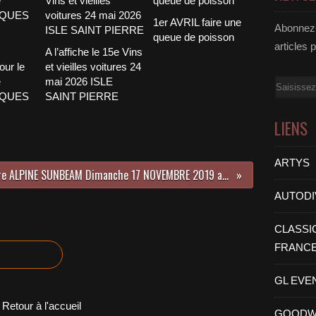
1er AVRIL faire une
Abonnez-
queue de poisson
articles 
A l’affiche le 15e Vins
our le
et vieilles voitures 24
e
mai 2026 ISLE
Email
CQUES
SAINT PIERRE
LIENS
ARTYS
Rencontre ALPINE SUNBEAM Dimanche 17 NOVEMBRE 2019 avec ALPINE SUNBEAM du MIDI
AUTODI
CLASSI
FRANC
GL EVE
Retour à l'accueil
GOODW