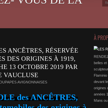
À PRO
ES ANCÊTRES, RÉSERVÉE
RENDEZ-
 DES ORIGINES À 1919,
belles et
E 13 OCTOBRE 2019 PAR
sculpteu
E VAUCLUSE
Flaminio 
devant l
SOUPAPES AVIGNONNAISES
origines 
années 1
LE des ANCÊTRES,
Mans ou 
tomobiles des origines à