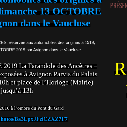
PRÉSE
 dimanche 13 OCTOBRE
gnon dans le Vaucluse
R
2019 La Farandole des Ancêtres –
xposées à Avignon Parvis du Palais
 10h et place de l’Horloge (Mairie)
jusqu’à 13h
16 à l’ombre du Pont du Gard
l/photos/Ba3LpxJFziCZXZ7F7