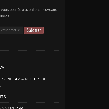
vous pour être averti des nouveaux
publiés.
VA
C SUNBEAM & ROOTES DE
E
NTS
OOG REVIVAL