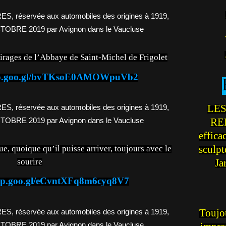
ages de l’Abbaye de Saint-Michel de Frigolet
app.goo.gl/bvTKsoE0AMOWpuVb2
LES
REI
effica
sculp
quoique qu’il puisse arriver, toujours avec le
sourire
Ja
app.goo.gl/eCvntXFq8m6cyq8V7
Toujou