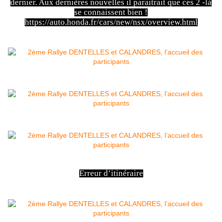
dernier. Aux dernières nouvelles il paraitrait que ces 2 -là
se connaissent bien !
https://auto.honda.fr/cars/new/nsx/overview.html
Erreur d’itinéraire