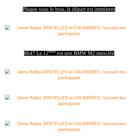
Plaque sous le bras, le départ est imminent
ème
8h47 La 12
est une BMW M2 musclée