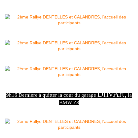
DrivArt,
9h16 Dernière à quitter la cour du garage
la
BMW Z8