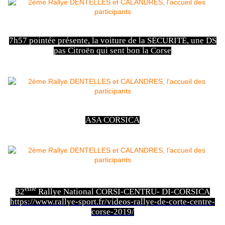
7h57 pointée présente, la voiture de la SÉCURITÉ, une DS
pas Citroën qui sent bon la Corse
ASA CORSICA
ème
32
Rallye National CORSI-CENTRU- DI-CORSICA
https://www.rallye-sport.fr/videos-rallye-de-corte-centre-
corse-2019/