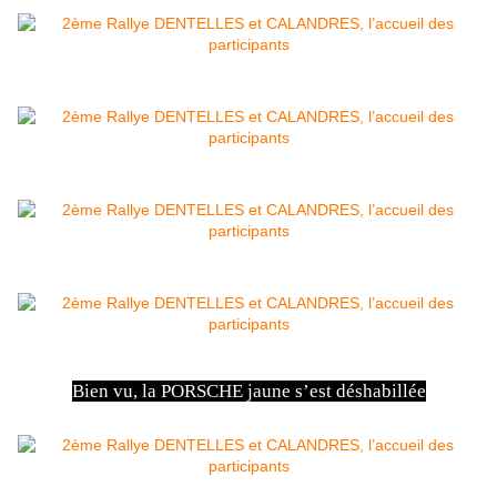
Bien vu, la PORSCHE jaune s’est déshabillée