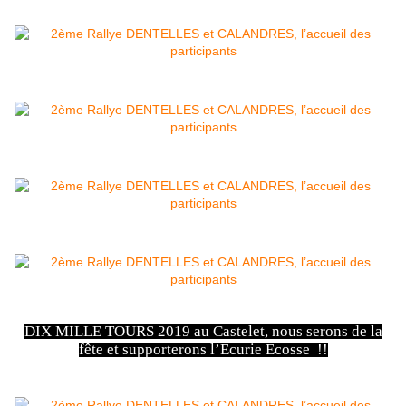
DIX MILLE TOURS 2019 au Castelet, nous serons de la
fête et supporterons l’Ecurie Ecosse !!