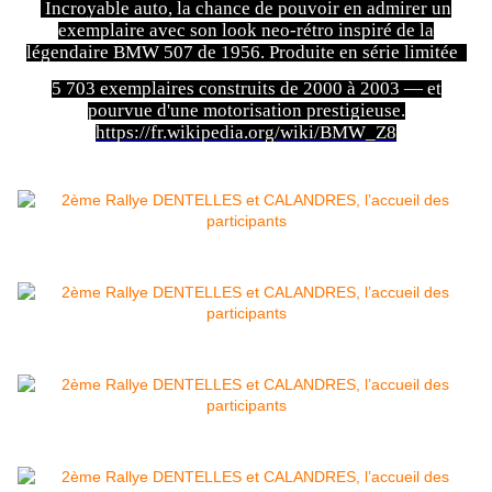
Incroyable auto, la chance de pouvoir en admirer un
exemplaire avec son look neo-rétro inspiré de la
légendaire BMW 507 de 1956. Produite en série limitée
5 703 exemplaires construits de 2000 à 2003 — et
pourvue d'une motorisation prestigieuse.
https://fr.wikipedia.org/wiki/BMW_Z8