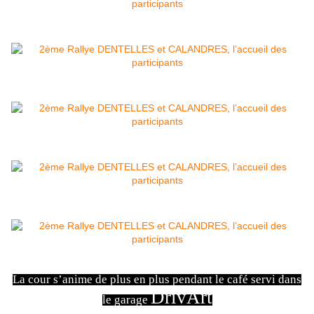
La cour s’anime de plus en plus pendant le café servi dans
DrivArt
le garage