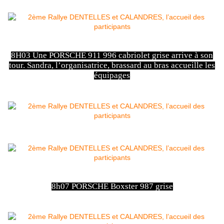
8H03 Une PORSCHE 911 996 cabriolet grise arrive à son
tour. Sandra, l’organisatrice, brassard au bras accueille les
équipages
8h07 PORSCHE Boxster 987 grise