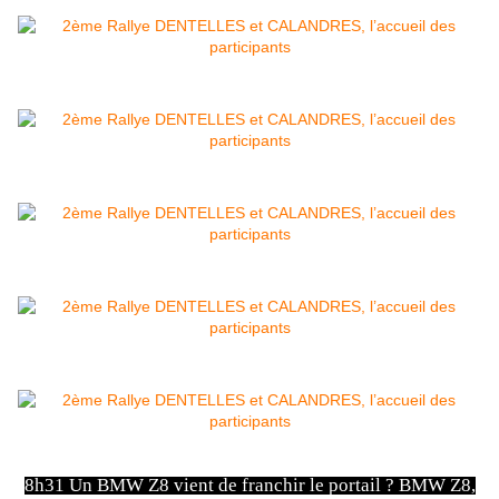
8h31 Un BMW Z8 vient de franchir le portail ? BMW Z8,