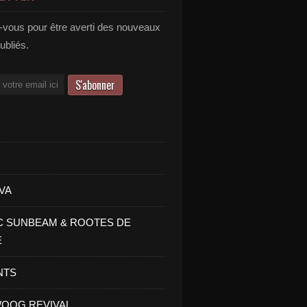
vous pour être averti des nouveaux
publiés.
VA
C SUNBEAM & ROOTES DE
E
NTS
OOG REVIVAL