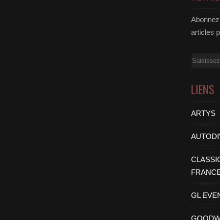
Abonnez-
articles 
Email
LIENS
ARTYS
AUTODI
CLASSI
FRANC
GL EVE
GOODW