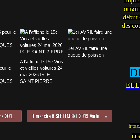
impre
origin
début 
des co
1er AVRIL faire une
queue de poisson
A l’affiche le 15e Vins
our le
et vieilles voitures 24
D
e
mai 2026 ISLE
CQUES
SAINT PIERRE
ELL
BROC'Mobile les 14 & 15 Septembre 2019 avec le plein d’animations ! Un CONCOURS D’ÉTAT au programme !!!
Dimanche 8 SEPTEMBRE 2019 Voitures anciennes avec LES BELLES TEUFS TEUFS DE CADEROUSSE
https
LES