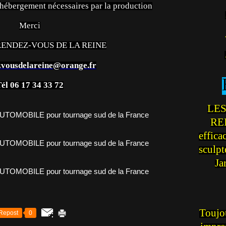
'hébergement nécessaires par la production
Merci
 RENDEZ-VOUS DE LA REINE
zvousdelareine@orange.fr
él 06 17 34 33 72
LES
REI
effica
sculp
Ja
Toujou
Repost
0