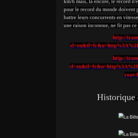
km/h mais, là encore, le record n
pour le record du monde doivent p
battre leurs concurrents en vitesse
une raison inconnue, ne fit pas ce 
http://tran
sl=en&tl=fr&u=http%3A%
http://tran
sl=en&tl=fr&u=http%3A%2F%
roar-
Historique