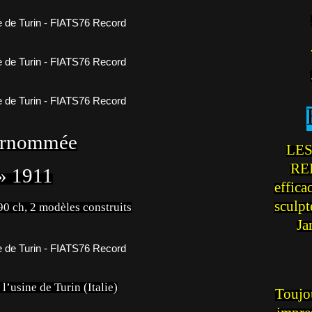
urnommée
LES
REI
 » 1911
effica
sculp
0 ch, 2 modèles construits
Ja
l’usine de Turin (Italie)
Toujou