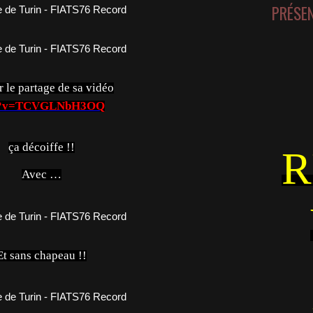
PRÉSE
 le partage de sa vidéo
tch?v=TCVGLNbH3OQ
ça décoiffe !!
R
Avec …
Et sans chapeau !!