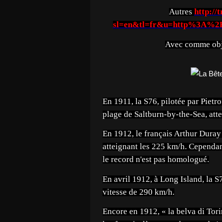
Autres
http://
sl=en&tl=fr&u=http%3A%
Avec comme obje
En 1911, la S76, pilotée par Pietro
plage de Saltburn-by-the-Sea, atte
En 1912, le français Arthur Duray 
atteignant les 225 km/h. Cependant
le record n'est pas homologué.
En avril 1912, à Long Island, la S7
vitesse de 290 km/h.
Encore en 1912, « la belva di Tori