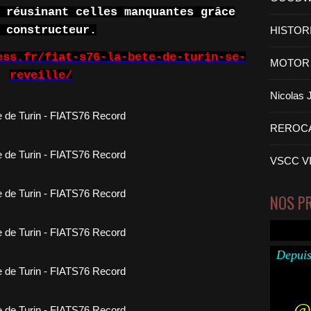
 réusinant celles manquantes grâce
 constructeur.
HISTOR
ess.fr/fiat-s76-la-bete-de-turin-se-
MOTOR 
reveille/
Nicolas
REROC
VSCC V
NOS P
Depuis
@