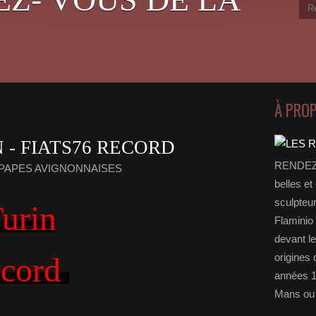
À PRO
 - FIATS76 RECORD
RENDEZ-
UPAPES AVIGNONNAISES
belles et
sculpteu
urin
Flaminio 
devant l
origines 
ecord
années 1
Mans ou 