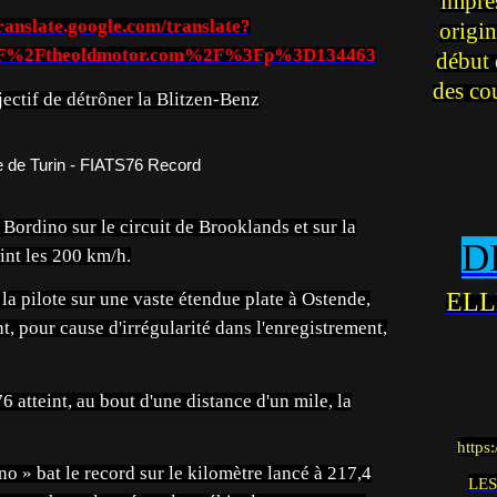
impre
translate.google.com/translate?
origin
2F%2Ftheoldmotor.com%2F%3Fp%3D134463
début 
des co
ctif de détrôner la Blitzen-Benz
 Bordino sur le circuit de Brooklands et sur la
D
int les 200 km/h.
ELL
la pilote sur une vaste étendue plate à Ostende,
, pour cause d'irrégularité dans l'enregistrement,
6 atteint, au bout d'une distance d'un mile, la
https
no » bat le record sur le kilomètre lancé à 217,4
LES