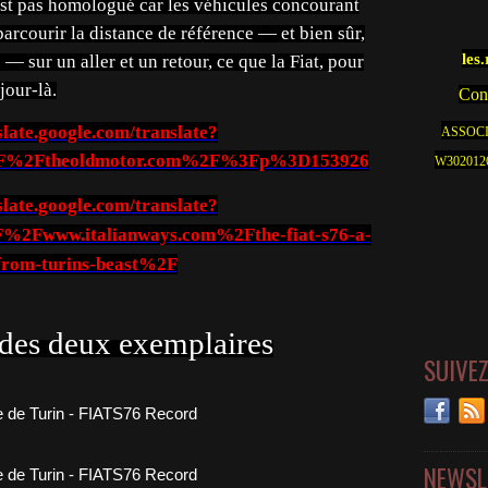
'est pas homologué car les véhicules concourant
arcourir la distance de référence — et bien sûr,
les
 — sur un aller et un retour, ce que la Fiat, pour
jour-là.
Cont
slate.google.com/translate?
ASSOCI
2F%2Ftheoldmotor.com%2F%3Fp%3D153926
W30201262
slate.google.com/translate?
2Fwww.italianways.com%2Fthe-fiat-s76-a-
from-turins-beast%2F
 des deux exemplaires
SUIVE
NEWSL