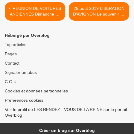
< RÉUNION DE VOITURES
25 août 2019 LIBERATION
ANCIENNES Dimanche 18
D’AVIGNON Le souvenir 75
AOÛT 2019 à Villeneuve lez
ans après >
Avignon avec Les
SOUPAPES
Hébergé par Overblog
AVIGNONNAISES
Top articles
Pages
Contact
Signaler un abus
C.G.U.
Cookies et données personnelles
Préférences cookies
Voir le profil de LES RENDEZ - VOUS DE LA REINE sur le portail
Overblog
Créer un blog sur Overblog