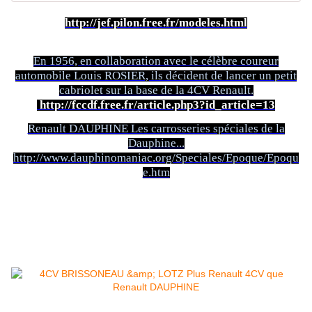
http://jef.pilon.free.fr/modeles.html
En 1956, en collaboration avec le célèbre coureur
automobile Louis ROSIER, ils décident de lancer un petit
cabriolet sur la base de la 4CV Renault.
http://fccdf.free.fr/article.php3?id_article=13
Renault DAUPHINE Les carrosseries spéciales de la
Dauphine...
http://www.dauphinomaniac.org/Speciales/Epoque/Epoqu
e.htm