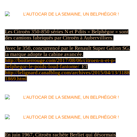
Les Citroën 350-850 séries N et P dits « Belphégor » sont
des camions fabriqués par Citroën à Aubervilliers.
Avec le 350, concurrencé par le Renault Super Galion SG,
la marque adopte la cabine avancée.
http://boitierrouge.com/2017/08/06/citroen-n-et-p-
belphegor-le-poids-loud-fantome/
ET
http://lelignard.canalblog.com/archives/2015/04/13/3188
1869.html
En juin 1967, Citroën rachète Berliet qui désormais