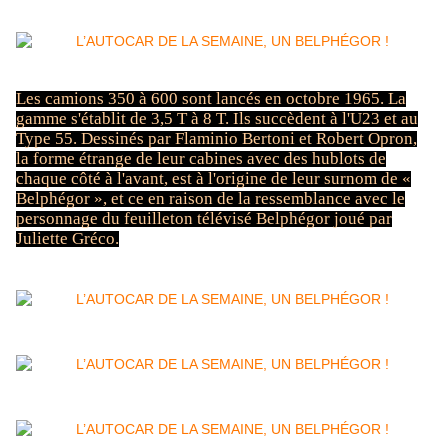
Les camions 350 à 600 sont lancés en octobre 1965. La
gamme s'établit de 3,5 T à 8 T. Ils succèdent à l'U23 et au
Type 55. Dessinés par Flaminio Bertoni et Robert Opron,
la forme étrange de leur cabines avec des hublots de
chaque côté à l'avant, est à l'origine de leur surnom de «
Belphégor », et ce en raison de la ressemblance avec le
personnage du feuilleton télévisé Belphégor joué par
Juliette Gréco.