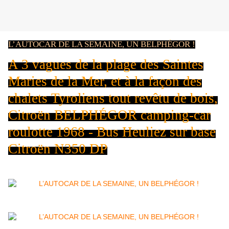
L’AUTOCAR DE LA SEMAINE, UN BELPHÉGOR !
A 3 vagues de la plage des Saintes
Maries de la Mer, et à la façon des
chalets Tyroliens tout revêtu de bois,
Citroën BELPHÉGOR camping-car
roulotte 1968 - Bus Heuliez sur base
Citroën N350 DP