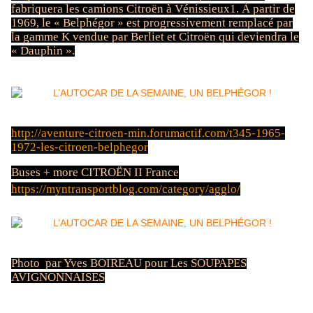
fabriquera les camions Citroën à Vénissieux1. À partir de
1969, le « Belphégor » est progressivement remplacé par
la gamme K vendue par Berliet et Citroën qui deviendra le
« Dauphin ».
http://aventure-citroen-min.forumactif.com/t345-1965-
1972-les-citroen-belphegor
Buses + more CITROËN II France
https://myntransportblog.com/category/agglo/
Photo par Yves BOIREAU pour Les SOUPAPES
AVIGNONNAISES