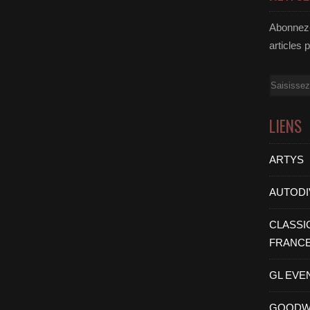
Abonnez-
articles 
Email
LIENS
ARTYS
AUTODI
CLASSI
FRANC
GL EVE
GOODW