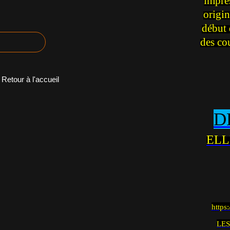
impre
origin
début 
des co
Retour à l'accueil
D
ELL
https
LES