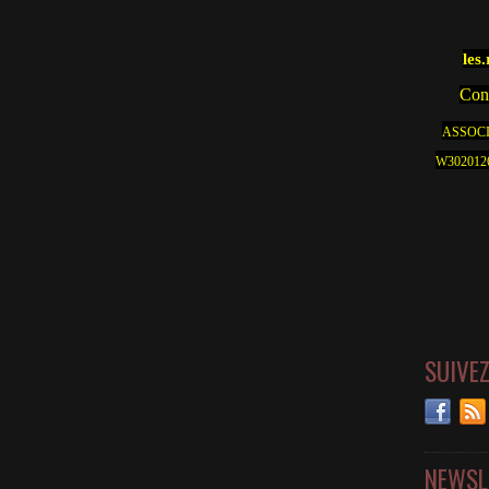
les
Cont
ASSOCI
W30201262
SUIVE
NEWSL