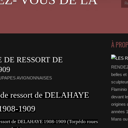
À PRO
 DE RESSORT DE
RENDEZ-
909
belles et
OUPAPES AVIGNONNAISES
sculpteu
Flaminio 
 de ressort de DELAHAYE
devant l
origines 
1908-1909
années 1
Mans ou 
 ressort de DELAHAYE 1908-1909 (Torpédo roues