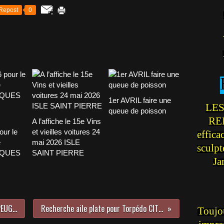
Repost
0
1er AVRIL faire une
LES
queue de poisson
REI
A l’affiche le 15e Vins
our le
et vieilles voitures 24
effica
e
mai 2026 ISLE
sculp
CQUES
SAINT PIERRE
Ja
Recherche réservoir essence de PEUGEOT 203
Recherche aile plate pour Torpédo CITROËN B2
Toujou