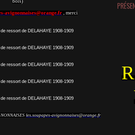
bois)
PRÉSE
es-avignonnaises@orange.fr
, merci
R
IGNONNAISES
les.soupapes-avignonnaises@orange.fr