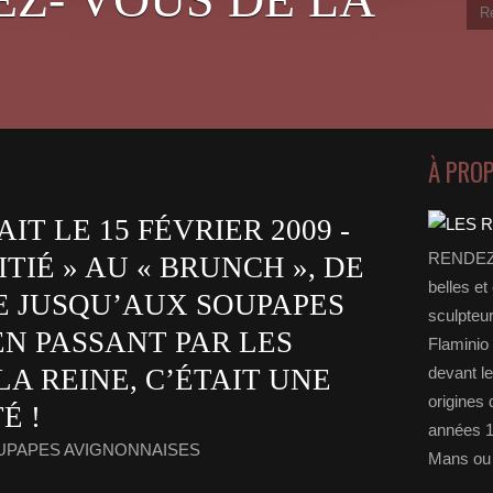
À PRO
AIT LE 15 FÉVRIER 2009 -
RENDEZ-
ITIÉ » AU « BRUNCH », DE
belles et
E JUSQU’AUX SOUPAPES
sculpteu
N PASSANT PAR LES
Flaminio 
A REINE, C’ÉTAIT UNE
devant l
origines 
É !
années 1
OUPAPES AVIGNONNAISES
Mans ou 