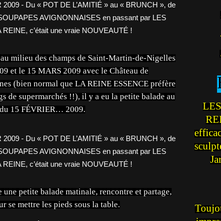
e au milieu des champs de Saint-Martin-de-Nigelles
09 et le 15 MARS 2009 avec le Château de
lines (bien normal que LA REINE ESSENCE préfère
s de supermarchés !!), il y a eu la petite balade au
LES
es du 15 FÉVRIER… 2009.
REI
effica
sculp
Ja
une petite balade matinale, rencontre et partage,
r se mettre les pieds sous la table.
Toujou