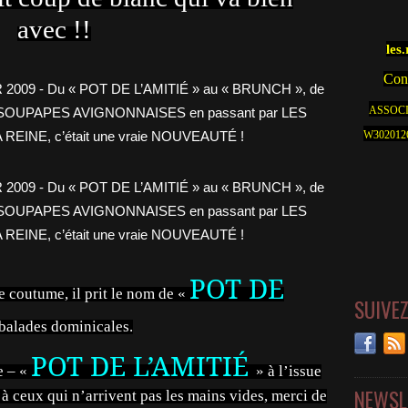
avec !!
les
Cont
ASSOCI
W30201262
POT DE
 coutume, il prit le nom de «
SUIVE
 balades dominicales.
POT DE L’AMITIÉ
e – «
» à l’issue
NEWSL
t à ceux qui n’arrivent pas les mains vides, merci de