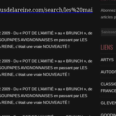
ousdelareine.com/search/les%20mai
Abonnez-
articles 
Email
LIENS
ARTYS
AUTODI
CLASSI
FRANC
GL EVE
GOODW