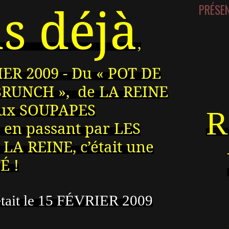
s déjà
PRÉSE
,
RIER 2009 - Du « POT DE
 BRUNCH », de LA REINE
aux SOUPAPES
R
en passant par LES
A REINE, c’était une
É !
’était le 15 FÉVRIER 2009