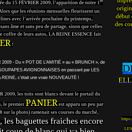
impre
er
ée du 15 FÉVRIER 2009, l’apparition de notre 1
origin
lors que les réunions mensuelles fleurissent un
début 
elines avec l’arrivée prochaine du printemps,
des co
sans âme et sans peu de partage, sinon que celles
 le coffre de leurs autos, LA REINE ESSENCE fait
ER
!
D
ELL
2009, les toits sont blancs devant le portail du
PANIER
, le premier
est apparu un peu par
8 sur la photo) ramenait ses courses du marché,
 les baguettes fraiches encore
https
LES
tit coup de blanc qui va bien