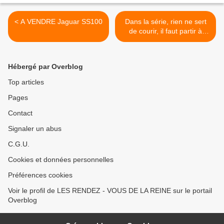
< A VENDRE Jaguar SS100
Dans la série, rien ne sert
de courir, il faut partir à
point - Les traditionnelles
réunions mensuelles
d’automobiles de collection
Hébergé par Overblog
dans le GARD et le
VAUCLUSE >
Top articles
Pages
Contact
Signaler un abus
C.G.U.
Cookies et données personnelles
Préférences cookies
Voir le profil de LES RENDEZ - VOUS DE LA REINE sur le portail
Overblog