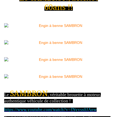
60ans !!
SAMBRON
Le
, véritable brouette à moteur,
authentique véhicule de collection !
https://www.youtube.com/watch?v=fNyvss0JAnw