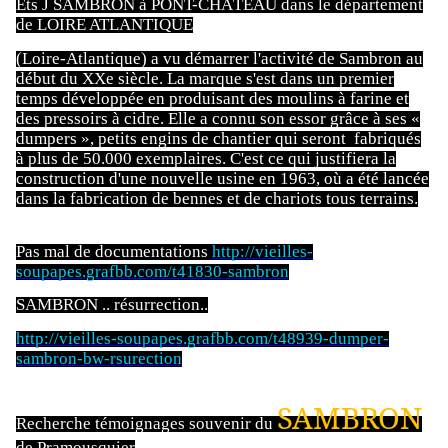
Ets J SAMBRON à PONT-CHÂTEAU dans le département
de LOIRE ATLANTIQUE
(Loire-Atlantique) a vu démarrer l'activité de Sambron au
début du XXe siècle. La marque s'est dans un premier
temps développée en produisant des moulins à farine et
des pressoirs à cidre. Elle a connu son essor grâce à ses «
dumpers », petits engins de chantier qui seront fabriqués
à plus de 50.000 exemplaires. C'est ce qui justifiera la
construction d'une nouvelle usine en 1963, où a été lancée
dans la fabrication de bennes et de chariots tous terrains.
Pas mal de documentations
http://vieilles-
soupapes.grafbb.com/t41830-sambron
SAMBRON .. résurrection..
http://vieilles-soupapes.grafbb.com/t48939-dumper-
sambron-bw-rsurection
SAMBRON
Recherche témoignages souvenir du
de Pramousquier