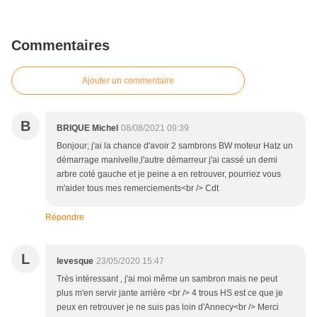
Commentaires
Ajouter un commentaire
B
BRIQUE Michel
08/08/2021 09:39
Bonjour; j'ai la chance d'avoir 2 sambrons BW moteur Hatz un
démarrage manivelle,l'autre démarreur j'ai cassé un demi
arbre coté gauche et je peine a en retrouver, pourriez vous
m'aider tous mes remerciements<br /> Cdt
Répondre
L
levesque
23/05/2020 15:47
Très intéressant , j'ai moi même un sambron mais ne peut
plus m'en servir jante arrière <br /> 4 trous HS est ce que je
peux en retrouver je ne suis pas loin d'Annecy<br /> Merci