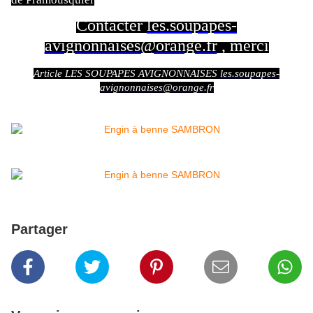
Contacter
les.soupapes-
avignonnaises@orange.fr
, merci
Article LES SOUPAPES AVIGNONNAISES
les.soupapes-
avignonnaises@orange.fr
Partager