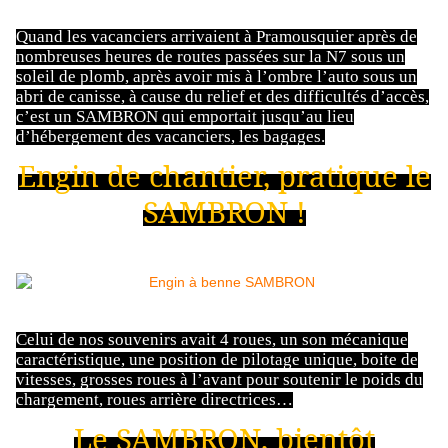
Quand les vacanciers arrivaient à Pramousquier après de
nombreuses heures de routes passées sur la N7 sous un
soleil de plomb, après avoir mis à l’ombre l’auto sous un
abri de canisse, à cause du relief et des difficultés d’accès,
c’est un SAMBRON qui emportait jusqu’au lieu
d’hébergement des vacanciers, les bagages.
Engin de chantier, pratique le
SAMBRON !
Celui de nos souvenirs avait 4 roues, un son mécanique
caractéristique, une position de pilotage unique, boite de
vitesses, grosses roues à l’avant pour soutenir le poids du
chargement, roues arrière directrices…
Le SAMBRON, bientôt