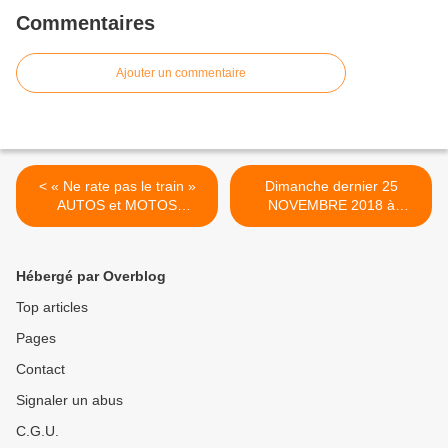
Commentaires
Ajouter un commentaire
< « Ne rate pas le train »
Dimanche dernier 25
AUTOS et MOTOS
NOVEMBRE 2018 à
anciennes dans le Gard,
PUJAUT dans le Gard, les
prochaine balade
propriétaires d’autos
découverte avec LES
anciennes s’étaient donné
Hébergé par Overblog
SOUPAPES
rendez-vous sur la place du
AVIGNONNAISES
marché. >
Top articles
dimanche 17 FÉVRIER
Pages
2019
Contact
Signaler un abus
C.G.U.