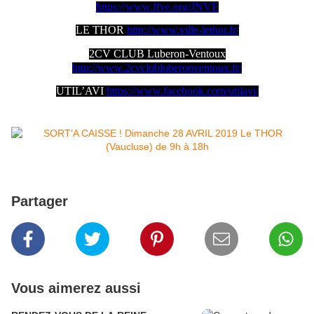
https://www.ffve.org/JNVE
LE THOR
http://www.ville-lethor.fr/
2CV CLUB Luberon-Ventoux
http://www.2cvclubluberonventoux.fr/
UTIL’AVI
https://www.facebook.com/utilavi/
Partager
Vous aimerez aussi