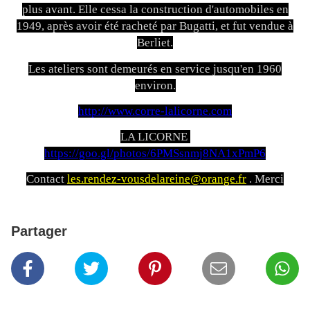
plus avant. Elle cessa la construction d'automobiles en
1949, après avoir été racheté par Bugatti, et fut vendue à
Berliet.
Les ateliers sont demeurés en service jusqu'en 1960
environ.
http://www.corre-lalicorne.com
LA LICORNE
https://goo.gl/photos/6PMSsnmj8NA1xPmP6
Contact
les.rendez-vousdelareine@orange.fr
. Merci
Partager