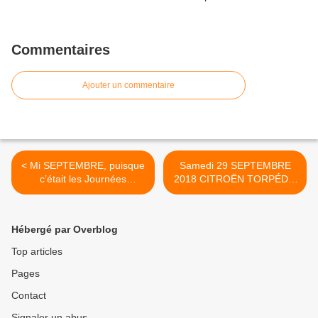
Commentaires
Ajouter un commentaire
< Mi SEPTEMBRE, puisque
Samedi 29 SEPTEMBRE
c’était les Journées
2018 CITROËN TORPÉDO
européenne du patrimoine,
B12 1926 et AUSIN MINI
LES RENDEZ-VOUS DE LA
1987 en vente à AVIGNON
REINE
>
Hébergé par Overblog
Top articles
Pages
Contact
Signaler un abus