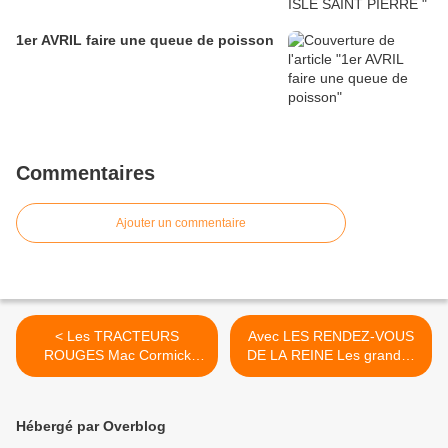
1er AVRIL faire une queue de poisson
Commentaires
Ajouter un commentaire
< Les TRACTEURS
Avec LES RENDEZ-VOUS
ROUGES Mac Cormick
DE LA REINE Les grandes
Farmall Utility 235 Diesel (
vacances se prolongent !!
FU 235 D)
Excursion et expédition en
Charente maritime Du
Hébergé par Overblog
Samedi 25 AOÛT jusqu’au