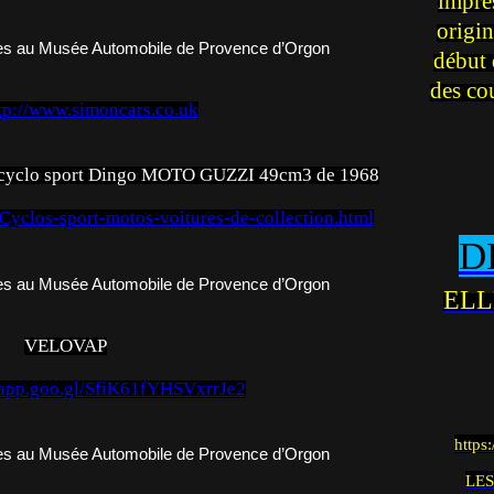
impre
origin
début 
des co
tp://www.simoncars.co.uk
un cyclo sport Dingo MOTO GUZZI 49cm3 de 1968
-Cyclos-sport-motos-voitures-de-collection.html
D
ELL
VELOVAP
s.app.goo.gl/SfiK61fYHSVxrrJe2
https
LES