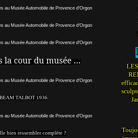
s la cour du musée …
LES
REI
effica
sculp
BEAM TALBOT 1936
Ja
Toujou
lle bien ressembler complète ?