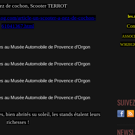
nez de cochon, Scooter TERROT
les
blog.com/article-un-scooter-a-nez-de-cochon-
61041367.html
Cont
ASSOCI
W30201262
SUIVE
s, bien abrités su soleil, les stands étalent leurs
richesses !
NEWSL