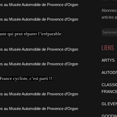
Abonnez-
articles 
Email
ne qui peut réparer l’irréparable
LIENS
ARTYS
AUTODI
rance cycliste, c’est parti !!
CLASSI
FRANC
GL EVE
GOODW