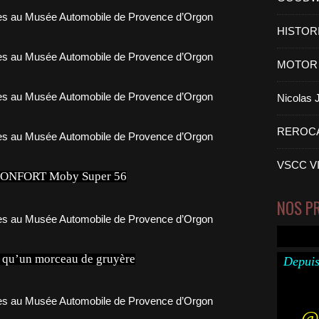
HISTOR
MOTOR 
Nicolas
REROC
VSCC V
NFORT Moby Super 56
NOS P
é qu’un morceau de gruyère
Depuis
@