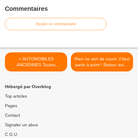
Commentaires
Ajouter un commentaire
< AUTOMOBILES
Rien ne sert de courir, il faut
ANCIENNES Toutes
partir à point ! Retour sur le
marques des origines à
11ème Trophée Jacques
1940 En souvenir de
POTHERAT 2018 >
Georges BOILLOT premier
Hébergé par Overblog
triple vainqueur de la
Course de côte du Mont
Top articles
Ventoux, en 1910, 1912 et
Pages
1913
Contact
Signaler un abus
C.G.U.