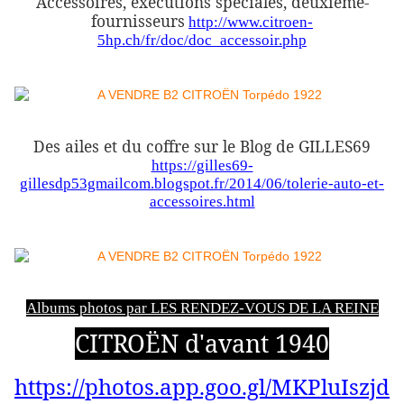
Accessoires, exécutions spéciales, deuxième-
fournisseurs
http://www.citroen-
5hp.ch/fr/doc/doc_accessoir.php
Des ailes et du coffre sur le Blog de GILLES69
https://gilles69-
gillesdp53gmailcom.blogspot.fr/2014/06/tolerie-auto-et-
accessoires.html
Albums photos par LES RENDEZ-VOUS DE LA REINE
CITROËN d'avant 1940
https://photos.app.goo.gl/MKPluIszjd