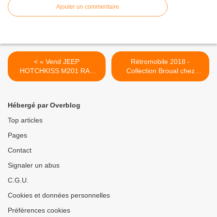
Ajouter un commentaire
< « Vend JEEP
Rétromobile 2018 -
HOTCHKISS M201 RAF
Collection Broual chez
bleu »
Artcurial, 75015 Paris
Samedi 10 Février 2018 de
14h00 à 17h00 >
Hébergé par Overblog
Top articles
Pages
Contact
Signaler un abus
C.G.U.
Cookies et données personnelles
Préférences cookies