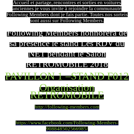
Accueil et partage,
rencontres et sorties en voitures
anciennes je vous invite à rejoindre la communauté
Following Members dont je fais partie. Toutes nos sorteis
sont aussi sur Following Members.
Following Members honnorera de
sa présence le stand Les RDV du
NET pendant le Salon
RETROMOBILE 2018
PAVILLON 1 –STAND F012
Organisation
RETROMOBILE
http://following-members.com
https://www.facebook.com/Following-Members-
908848502566985/