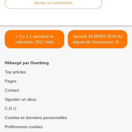
Ajouter un commentaire
< Il y a 1 semaine le
Samedi 24 MARS 2018 Au
calendrier 2017 était
départ de Vaucresson (92)
définitivement décroché du
LE RALLYE DES CRACKS >
mur sur lequel il était
accroché depuis 1 année.
Hébergé par Overblog
Top articles
Pages
Contact
Signaler un abus
C.G.U.
Cookies et données personnelles
Préférences cookies