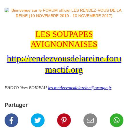
LES SOUPAPES
AVIGNONNAISES
http://rendezvousdelareine.foru
mactif.org
PHOTO Yves BOIREAU
les.rendezvousdelareine@orange.fr
Partager