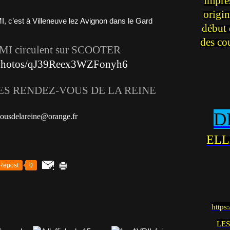
impre
origin
début 
des co
MI circulent sur SCOOTER
l/photos/qJ39Reex3WZFonyh6
 LES RENDEZ-VOUS DE LA REINE
D
vousdelareine@orange.fr
ELL
Repost
0
https
LES