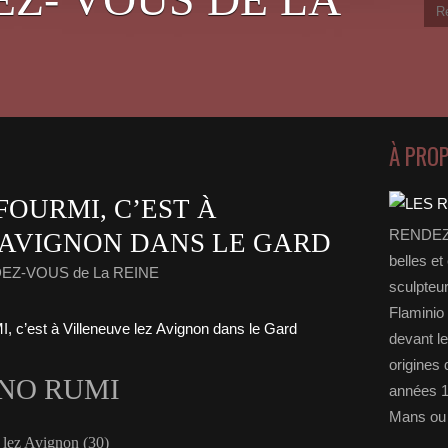
À PRO
FOURMI, C’EST À
RENDEZ-
 AVIGNON DANS LE GARD
belles et
DEZ-VOUS de La REINE
sculpteu
Flaminio 
devant l
origines 
INO RUMI
années 1
Mans ou 
e lez Avignon (30)