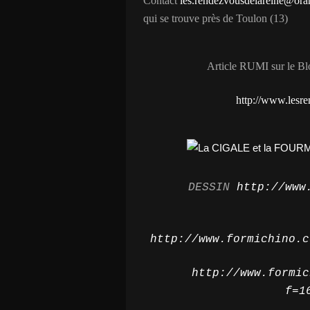
Contact
les.rendezvousdelareine@ora
qui se trouve près de Toulon (13)
Article RUMI sur l
http://www.lesre
DESSIN
http://www
http://www.formichino.c
http://www.formic
f=1