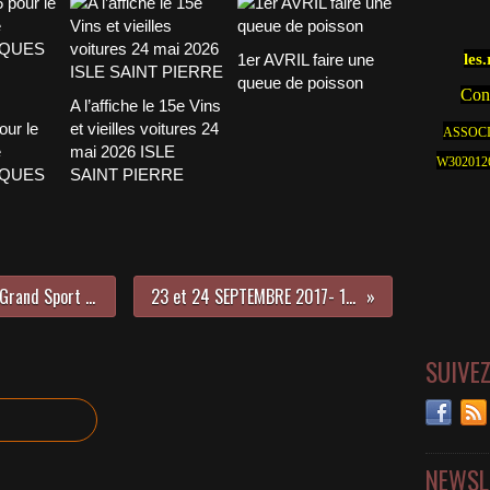
1er AVRIL faire une
les
queue de poisson
Cont
A l’affiche le 15e Vins
our le
et vieilles voitures 24
ASSOCI
e
mai 2026 ISLE
W30201262
CQUES
SAINT PIERRE
CONDORCET - Rallye CycleCars & Grand Sport - 15 & 16 AVRIL 2017 près de Nyons dans la Drôme(26)
23 et 24 SEPTEMBRE 2017- 10ème Entente Cordiale à la Rochelle
SUIVE
NEWSL