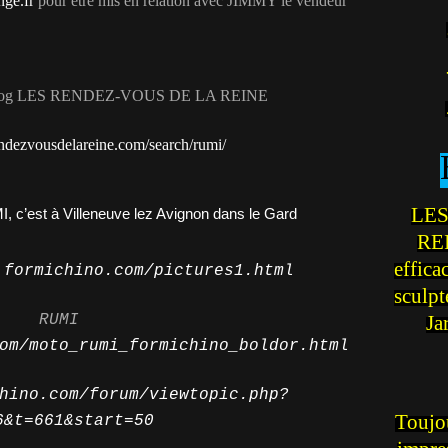
nge.fr
pour être mis en relation avec JIMMY le vendeur
e Blog LES RENDEZ-VOUS DE LA REINE
ndezvousdelareine.com/search/rumi/
LES
REI
effica
.formichino.com/pictures1.html
sculp
RUMI
Ja
om/moto_rumi_formichino_boldor.html
hino.com/forum/viewtopic.php?
Toujou
6&t=661&start=50