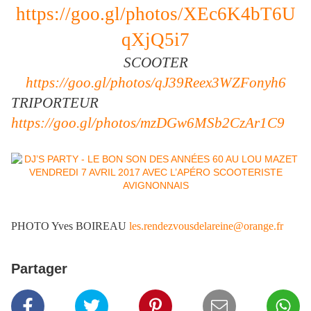
https://goo.gl/photos/XEc6K4bT6U
qXjQ5i7
SCOOTER
https://goo.gl/photos/qJ39Reex3WZFonyh6
TRIPORTEUR
https://goo.gl/photos/mzDGw6MSb2CzAr1C9
PHOTO Yves BOIREAU
les.rendezvousdelareine@orange.fr
Partager