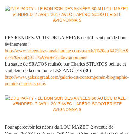
LES RENDEZ-VOUS DE LA REINE ne diffusent que de bons
évènements !
http://www.lesrendezvousdelareine.com/search/l%20ap%C3%A9
ro%20scoot%C3%A9riste%20avignonnais/
La statue de SRATOS réalisée par Charles STRATOS peintre et
sculpteur de la commune LES ANGLES (30)
http://www.galeriegraal.com/galerie-art-contemporain-biographie-
peintre-charles-stratos
Pour apercevoir les néons du LOU MAZET. 2 avenue de
Verdun, 30133 Les Angles (30).Merci à Stéphane et à son équipe