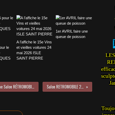
1er AVRIL faire une
queue de poisson
A l’affiche le 15e Vins
our le
et vieilles voitures 24
e
mai 2026 ISLE
LES
CQUES
SAINT PIERRE
REI
effica
sculp
Ja
C’était il y a une semaine, le 42ème Salon RÉTROMOBILE du 8 au 12 février 2017 entamait sa 3ème journée.
Salon RETROMOBILE 2017 les grands moments
Toujou