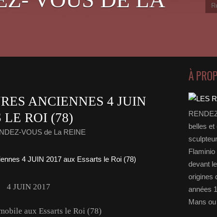
À PRO
RES ANCIENNES 4 JUIN
RENDEZ-
LE ROI (78)
belles et
ENDEZ-VOUS de La REINE
sculpteu
Flaminio 
devant l
origines 
4 JUIN 2017
années 1
Mans ou 
mobile aux Essarts le Roi (78)