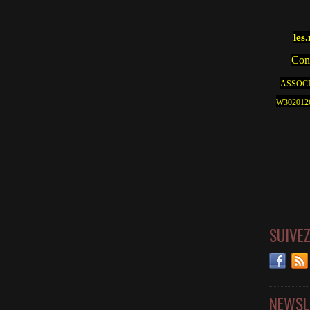
les
Cont
ASSOCI
W30201262
SUIVE
NEWSL