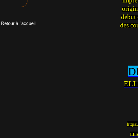
impre
origin
début 
Retour à l'accueil
des co
D
ELL
https
LES