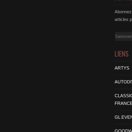
Abonnez-
articles 
Email
LIENS
ARTYS
AUTODI
CLASSI
FRANC
GL EVE
GOODW