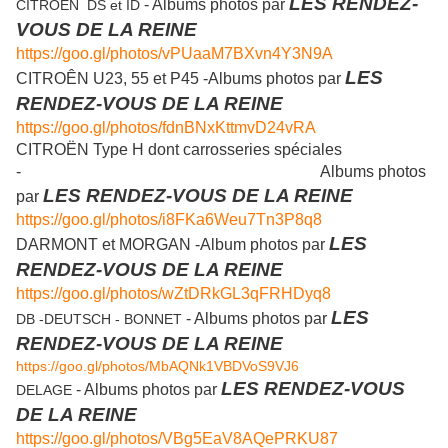
LES RENDEZ-
- Albums photos par
CITROËN DS et ID
VOUS DE LA REINE
https://goo.gl/photos/vPUaaM7BXvn4Y3N9A
LES
CITROÊN U23, 55 et P45 -Albums photos par
RENDEZ-VOUS DE LA REINE
https://goo.gl/photos/fdnBNxKttmvD24vRA
CITROËN Type H dont carrosseries spéciales
- Albums photos
LES RENDEZ-VOUS DE LA REINE
par
https://goo.gl/photos/i8FKa6Weu7Tn3P8q8
LES
DARMONT et MORGAN -Album photos par
RENDEZ-VOUS DE LA REINE
https://goo.gl/photos/wZtDRkGL3qFRHDyq8
LES
- Albums photos par
DB -DEUTSCH - BONNET
RENDEZ-VOUS DE LA REINE
https://goo.gl/photos/MbAQNk1VBDVoS9VJ6
LES RENDEZ-VOUS
- Albums photos par
DELAGE
DE LA REINE
https://goo.gl/photos/VBg5EaV8AQePRKU87