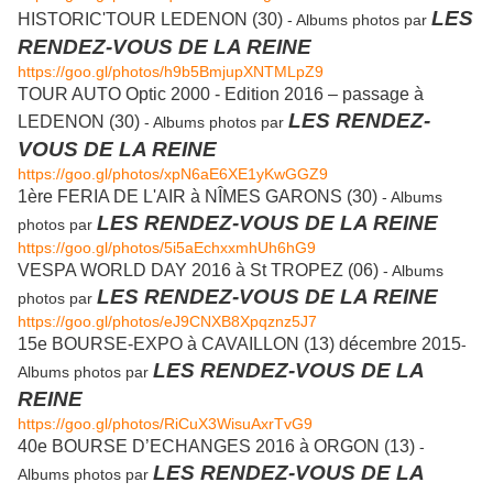
LES
HISTORIC'TOUR LEDENON (30)
- Albums photos par
RENDEZ-VOUS DE LA REINE
https://goo.gl/photos/h9b5BmjupXNTMLpZ9
TOUR AUTO Optic 2000 - Edition 2016 – passage à
LES RENDEZ-
LEDENON (30)
- Albums photos par
VOUS DE LA REINE
https://goo.gl/photos/xpN6aE6XE1yKwGGZ9
1ère FERIA DE L'AIR à NÎMES GARONS (30)
- Albums
LES RENDEZ-VOUS DE LA REINE
photos par
https://goo.gl/photos/5i5aEchxxmhUh6hG9
VESPA WORLD DAY 2016 à St TROPEZ (06)
- Albums
LES RENDEZ-VOUS DE LA REINE
photos par
https://goo.gl/photos/eJ9CNXB8Xpqznz5J7
15e BOURSE-EXPO à CAVAILLON (13) décembre 2015
-
LES RENDEZ-VOUS DE LA
Albums photos par
REINE
https://goo.gl/photos/RiCuX3WisuAxrTvG9
40e BOURSE D’ECHANGES 2016 à ORGON (13)
-
LES RENDEZ-VOUS DE LA
Albums photos par