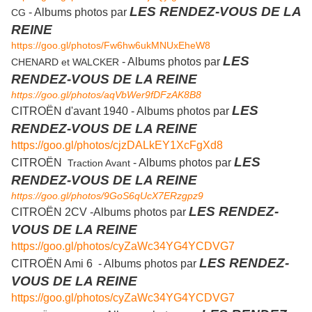
LES RENDEZ-VOUS DE LA
- Albums photos par
CG
REINE
https://goo.gl/photos/Fw6hw6ukMNUxEheW8
LES
- Albums photos par
CHENARD et WALCKER
RENDEZ-VOUS DE LA REINE
https://goo.gl/photos/aqVbWer9fDFzAK8B8
LES
CITROËN d'avant 1940 - Albums photos par
RENDEZ-VOUS DE LA REINE
https://goo.gl/photos/cjzDALkEY1XcFgXd8
LES
CITROËN
- Albums photos par
Traction Avant
RENDEZ-VOUS DE LA REINE
https://goo.gl/photos/9GoS6qUcX7ERzgpz9
LES RENDEZ-
CITROËN 2CV -Albums photos par
VOUS DE LA REINE
https://goo.gl/photos/cyZaWc34YG4YCDVG7
LES RENDEZ-
CITROËN Ami 6
- Albums photos par
VOUS DE LA REINE
https://goo.gl/photos/cyZaWc34YG4YCDVG7