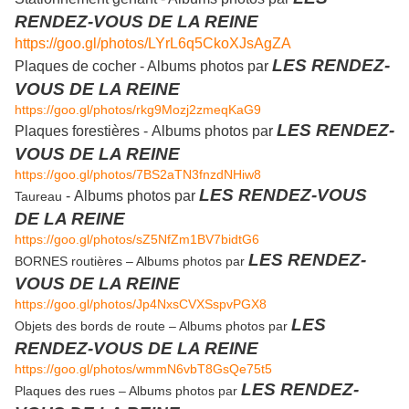
RENDEZ-VOUS DE LA REINE
https://goo.gl/photos/LYrL6q5CkoXJsAgZA
LES RENDEZ-
Plaques de cocher - Albums photos par
VOUS DE LA REINE
https://goo.gl/photos/rkg9Mozj2zmeqKaG9
LES RENDEZ-
Plaques forestières -
Albums photos par
VOUS DE LA REINE
https://goo.gl/photos/7BS2aTN3fnzdNHiw8
LES RENDEZ-VOUS
-
Albums photos par
Taureau
DE LA REINE
https://goo.gl/photos/sZ5NfZm1BV7bidtG6
LES RENDEZ-
BORNES routières – Albums photos par
VOUS DE LA REINE
https://goo.gl/photos/Jp4NxsCVXSspvPGX8
LES
Objets des bords de route – Albums photos par
RENDEZ-VOUS DE LA REINE
https://goo.gl/photos/wmmN6vbT8GsQe75t5
LES RENDEZ-
Plaques des rues – Albums photos par