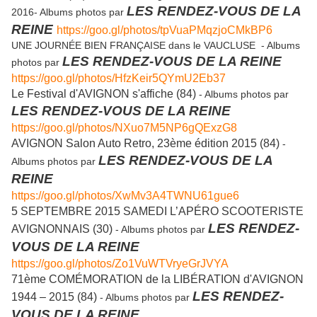
LES RENDEZ-VOUS DE LA
2016- Albums photos par
REINE
https://goo.gl/photos/tpVuaPMqzjoCMkBP6
UNE JOURNÉE BIEN FRANÇAISE dans le VAUCLUSE - Albums
LES RENDEZ-VOUS DE LA REINE
photos par
https://goo.gl/photos/HfzKeir5QYmU2Eb37
Le Festival d'AVIGNON s'affiche (84)
- Albums photos par
LES RENDEZ-VOUS DE LA REINE
https://goo.gl/photos/NXuo7M5NP6gQExzG8
AVIGNON Salon Auto Retro, 23ème édition 2015 (84)
-
LES RENDEZ-VOUS DE LA
Albums photos par
REINE
https://goo.gl/photos/XwMv3A4TWNU61gue6
5 SEPTEMBRE 2015 SAMEDI L’APÉRO SCOOTERISTE
LES RENDEZ-
AVIGNONNAIS (30)
- Albums photos par
VOUS DE LA REINE
https://goo.gl/photos/Zo1VuWTVryeGrJVYA
71ème COMÉMORATION de la LIBÉRATION d'AVIGNON
LES RENDEZ-
1944 – 2015 (84)
- Albums photos par
VOUS DE LA REINE