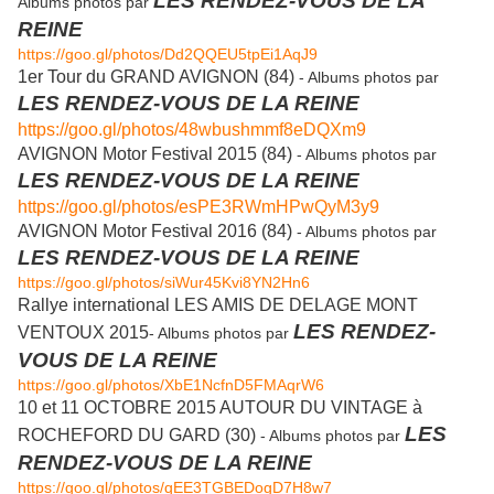
LES RENDEZ-VOUS DE LA
Albums photos par
REINE
https://goo.gl/photos/Dd2QQEU5tpEi1AqJ9
1er Tour du GRAND AVIGNON (84)
- Albums photos par
LES RENDEZ-VOUS DE LA REINE
https://goo.gl/photos/48wbushmmf8eDQXm9
AVIGNON Motor Festival 2015 (84)
- Albums photos par
LES RENDEZ-VOUS DE LA REINE
https://goo.gl/photos/esPE3RWmHPwQyM3y9
AVIGNON Motor Festival 2016 (84)
- Albums photos par
LES RENDEZ-VOUS DE LA REINE
https://goo.gl/photos/siWur45Kvi8YN2Hn6
Rallye international LES AMIS DE DELAGE MONT
LES RENDEZ-
VENTOUX 2015
- Albums photos par
VOUS DE LA REINE
https://goo.gl/photos/XbE1NcfnD5FMAqrW6
10 et 11 OCTOBRE 2015 AUTOUR DU VINTAGE à
LES
ROCHEFORD DU GARD (30)
- Albums photos par
RENDEZ-VOUS DE LA REINE
https://goo.gl/photos/qEE3TGBEDogD7H8w7