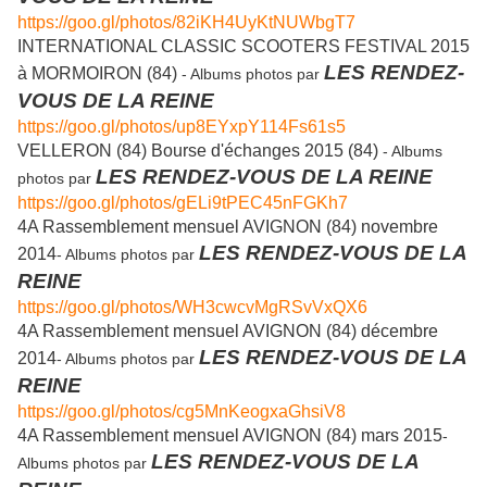
https://goo.gl/photos/82iKH4UyKtNUWbgT7
INTERNATIONAL CLASSIC SCOOTERS FESTIVAL 2015
LES RENDEZ-
à MORMOIRON (84)
- Albums photos par
VOUS DE LA REINE
https://goo.gl/photos/up8EYxpY114Fs61s5
VELLERON (84) Bourse d'échanges 2015 (84)
- Albums
LES RENDEZ-VOUS DE LA REINE
photos par
https://goo.gl/photos/gELi9tPEC45nFGKh7
4A Rassemblement mensuel AVIGNON (84) novembre
LES RENDEZ-VOUS DE LA
2014
- Albums photos par
REINE
https://goo.gl/photos/WH3cwcvMgRSvVxQX6
4A Rassemblement mensuel AVIGNON (84) décembre
LES RENDEZ-VOUS DE LA
2014
- Albums photos par
REINE
https://goo.gl/photos/cg5MnKeogxaGhsiV8
4A Rassemblement mensuel AVIGNON (84) mars 2015
-
LES RENDEZ-VOUS DE LA
Albums photos par