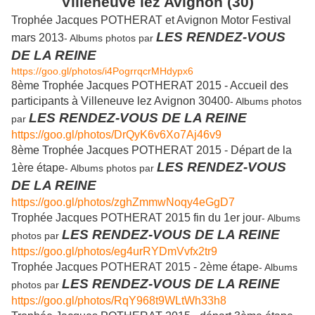
Villeneuve lez Avignon (30)
Trophée Jacques POTHERAT et Avignon Motor Festival
LES RENDEZ-VOUS
mars 2013
- Albums photos par
DE LA REINE
https://goo.gl/photos/i4PogrrqcrMHdypx6
8ème Trophée Jacques POTHERAT 2015 - Accueil des
participants à Villeneuve lez Avignon 30400
- Albums photos
LES RENDEZ-VOUS DE LA REINE
par
https://goo.gl/photos/DrQyK6v6Xo7Aj46v9
8ème Trophée Jacques POTHERAT 2015 - Départ de la
LES RENDEZ-VOUS
1ère étape
- Albums photos par
DE LA REINE
https://goo.gl/photos/zghZmmwNoqy4eGgD7
Trophée Jacques POTHERAT 2015 fin du 1er jour
- Albums
LES RENDEZ-VOUS DE LA REINE
photos par
https://goo.gl/photos/eg4urRYDmVvfx2tr9
Trophée Jacques POTHERAT 2015 - 2ème étape
- Albums
LES RENDEZ-VOUS DE LA REINE
photos par
https://goo.gl/photos/RqY968t9WLtWh33h8