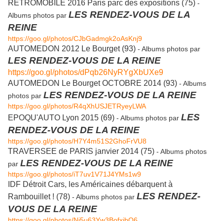
RETROMOBILE 2016 Paris parc des expositions (75)
-
LES RENDEZ-VOUS DE LA
Albums photos par
REINE
https://goo.gl/photos/CJbGadmgk2oAsKnj9
AUTOMEDON 2012 Le Bourget (93)
- Albums photos par
LES RENDEZ-VOUS DE LA REINE
https://goo.gl/photos/dPqb26NyRYgXbUXe9
AUTOMEDON Le Bourget OCTOBRE 2014 (93)
- Albums
LES RENDEZ-VOUS DE LA REINE
photos par
https://goo.gl/photos/R4qXhUSJETRyeyLWA
LES
EPOQU'AUTO Lyon 2015 (69)
- Albums photos par
RENDEZ-VOUS DE LA REINE
https://goo.gl/photos/H7Y4m51S2GhoFrVU8
TRAVERSEE de PARIS janvier 2014 (75)
- Albums photos
LES RENDEZ-VOUS DE LA REINE
par
https://goo.gl/photos/iT7uv1V71J4YMs1w9
IDF Détroit Cars, les Américaines débarquent à
LES RENDEZ-
Rambouillet ! (78)
- Albums photos par
VOUS DE LA REINE
https://goo.gl/photos/Ni5u63Yw3BofxjbQ6