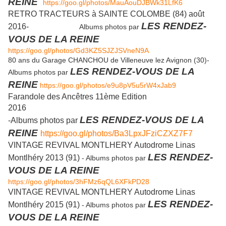
REINE
https://goo.gl/photos/MauAouDJBWk31LfK6
RETRO TRACTEURS à SAINTE COLOMBE (84) août
LES RENDEZ-
2016-
Albums photos par
VOUS DE LA REINE
https://goo.gl/photos/Gd3KZ5SJZJSVneN9A
80 ans du Garage CHANCHOU de Villeneuve lez Avignon (30)-
LES RENDEZ-VOUS DE LA
Albums photos par
REINE
https://goo.gl/photos/e9u8pV5u5rW4xJab9
Farandole des Ancêtres 11ème Edition
2016
LES RENDEZ-VOUS DE LA
-Albums photos par
REINE
https://goo.gl/photos/Ba3LpxJFziCZXZ7F7
VINTAGE REVIVAL MONTLHERY Autodrome Linas
LES RENDEZ-
Montlhéry 2013 (91)
- Albums photos par
VOUS DE LA REINE
https://goo.gl/photos/3hFMz6qQL6XFkPD28
VINTAGE REVIVAL MONTLHERY Autodrome Linas
LES RENDEZ-
Montlhéry 2015 (91)
- Albums photos par
VOUS DE LA REINE