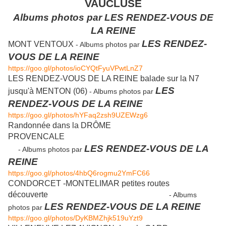
VAUCLUSE
Albums photos par LES RENDEZ-VOUS DE
LA REINE
LES RENDEZ-
MONT VENTOUX
- Albums photos par
VOUS DE LA REINE
https://goo.gl/photos/ioCYQtFyuVPwtLnZ7
LES RENDEZ-VOUS DE LA REINE balade sur la N7
LES
jusqu'à MENTON (06)
- Albums photos par
RENDEZ-VOUS DE LA REINE
https://goo.gl/photos/hYFaq2zsh9UZEWzg6
Randonnée dans la DRÔME
PROVENCALE
LES RENDEZ-VOUS DE LA
- Albums photos par
REINE
https://goo.gl/photos/4hbQ6rogmu2YmFC66
CONDORCET -MONTELIMAR petites routes
découverte
- Albums
LES RENDEZ-VOUS DE LA REINE
photos par
https://goo.gl/photos/DyKBMZhjk519uYzt9