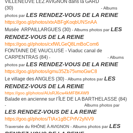
VILLENEUVE LEZ AVIGNON dans la GARD
(30)
- Albums
LES RENDEZ-VOUS DE LA REINE
photos par
https://goo.gl/photos/xtxABFgKoqbUNSnAA
LES
Musée ARPAILLARGUES (30)
- Albums photos par
RENDEZ-VOUS DE LA REINE
https://goo.gl/photos/cxfWLGeQ8LmBoCom6
FONTAINE DE VAUCLUSE - Viaduc canal de
CARPENTRAS (84)
- - Albums
LES RENDEZ-VOUS DE LA REINE
photos par
https://goo.gl/photos/igmu35Zb75vmoGwC8
LES
Le village des ANGLES (30)
- Albums photos par
RENDEZ-VOUS DE LA REINE
https://goo.gl/photos/AUsRJ6cw4kMFBK4W9
Balade en ancienne sur l’ÎLE DE LA BARTHELASSE (84)
- Albums photos par
LES RENDEZ-VOUS DE LA REINE
https://goo.gl/photos/TtAx1gBCPrfV2yNV9
LES
Traversée du RHÔNE À AVIGNON - Albums photos par