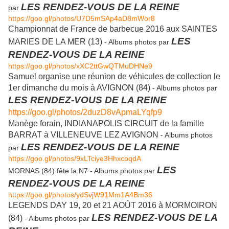
LES RENDEZ-VOUS DE LA REINE
par
https://goo.gl/photos/U7D5mSAp4aD8mWor8
Championnat de France de barbecue 2016 aux SAINTES
LES
MARIES DE LA MER (13)
- Albums photos par
RENDEZ-VOUS DE LA REINE
https://goo.gl/photos/xXC2ttGwQTMuDHNe9
Samuel organise une réunion de véhicules de collection le
1er dimanche du mois à AVIGNON (84)
- Albums photos par
LES RENDEZ-VOUS DE LA REINE
https://goo.gl/photos/2duzD8vApmaLYqfp9
Manège forain, INDIANAPOLIS CIRCUIT de la famille
BARRAT à VILLENEUVE LEZ AVIGNON
- Albums photos
LES RENDEZ-VOUS DE LA REINE
par
https://goo.gl/photos/9xLTciye3HhxcoqdA
LES
MORNAS (84) fête la N7 - Albums photos par
RENDEZ-VOUS DE LA REINE
https://goo.gl/photos/ydSvjW91Mm1A4Bm36
LEGENDS DAY 19, 20 et 21 AOÛT 2016 à MORMOIRON
LES RENDEZ-VOUS DE LA
(84)
- Albums photos par