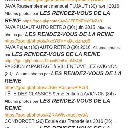
JAVA Rassemblement mensuel PUJAUT (30) avril 2016
-
LES RENDEZ-VOUS DE LA
Albums photos par
REINE
https://goo.gl/photos/4pACEFENEVkKJxZe8
JAVA PUJAUT AUTO RETRO (30) juin 2015
- Albums
LES RENDEZ-VOUS DE LA REINE
photos par
https://goo.gl/photos/AxcYBVYxDcxjznzd6
JAVA Pujaut (30) AUTO RETRO (30) 2016
- Albums photos
LES RENDEZ-VOUS DE LA REINE
par
https://goo.gl/photos/4NjpsaBJe6xdoMKQ6
PASSION et PARTAGE à VILLENEUVE LEZ AVIGNON
LES RENDEZ-VOUS DE LA
(30)
- Albums photos par
REINE
https://goo.gl/photos/UBtscRJsueuPfPzr8
FÊTE DES CLASSICS 9ème édition à AVIGNON (84)
-
LES RENDEZ-VOUS DE LA
Albums photos par
REINE
https://goo.gl/photos/kZRAWfvxnuotjxy9A
CONDORCET (26) Ecurie des Trapadelles 2016 (26)
-