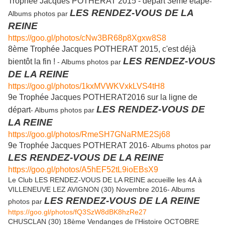
Trophée Jacques POTHERAT 2015 - départ 3ème étape
-
LES RENDEZ-VOUS DE LA
Albums photos par
REINE
https://goo.gl/photos/cNw3BR68p8Xgxw8S8
8ème Trophée Jacques POTHERAT 2015, c'est déjà
LES RENDEZ-VOUS
bientôt la fin !
- Albums photos par
DE LA REINE
https://goo.gl/photos/1kxMVWKVxkLVS4tH8
9e Trophée Jacques POTHERAT2016 sur la ligne de
LES RENDEZ-VOUS DE
départ
- Albums photos par
LA REINE
https://goo.gl/photos/RmeSH7GNaRME2Sj68
9e Trophée Jacques POTHERAT 2016
- Albums photos par
LES RENDEZ-VOUS DE LA REINE
https://goo.gl/photos/A5hEF52tL9ioEBsX9
Le Club LES RENDEZ-VOUS DE LA REINE accueille les 4A à
VILLENEUVE LEZ AVIGNON (30) Novembre 2016- Albums
LES RENDEZ-VOUS DE LA REINE
photos par
https://goo.gl/photos/fQ3SzW8dBK8hzRe27
CHUSCLAN (30) 18ème Vendanges de l'Histoire OCTOBRE