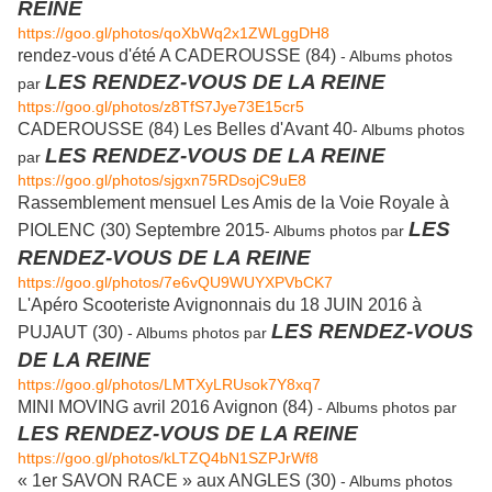
REINE
https://goo.gl/photos/qoXbWq2x1ZWLggDH8
rendez-vous d'été A CADEROUSSE (84)
- Albums photos
LES RENDEZ-VOUS DE LA REINE
par
https://goo.gl/photos/z8TfS7Jye73E15cr5
CADEROUSSE (84) Les Belles d'Avant 40
- Albums photos
LES RENDEZ-VOUS DE LA REINE
par
https://goo.gl/photos/sjgxn75RDsojC9uE8
Rassemblement mensuel Les Amis de la Voie Royale à
LES
PIOLENC (30) Septembre 2015
- Albums photos par
RENDEZ-VOUS DE LA REINE
https://goo.gl/photos/7e6vQU9WUYXPVbCK7
L'Apéro Scooteriste Avignonnais du 18 JUIN 2016 à
LES RENDEZ-VOUS
PUJAUT (30)
- Albums photos par
DE LA REINE
https://goo.gl/photos/LMTXyLRUsok7Y8xq7
MINI MOVING avril 2016 Avignon (84)
- Albums photos par
LES RENDEZ-VOUS DE LA REINE
https://goo.gl/photos/kLTZQ4bN1SZPJrWf8
« 1er SAVON RACE » aux ANGLES (30)
- Albums photos