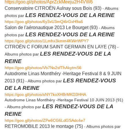
https://goo.gl/photos/AprZckMeeju2H4VW6
Conservatoire CITROËN Aulnay sous Bois (93)
- Albums
LES RENDEZ-VOUS DE LA REINE
photos par
https://goo.gl/photos/6y3xU3mQi6rGxH9a6
Salon de l'aéronautique 2013 Le Bourget (93)
- Albums
LES RENDEZ-VOUS DE LA REINE
photos par
https://goo.gl/photos/1Lmhx3kmm4KWnWPY7
CITROËN C FORUM SAINT GERMAIN EN LAYE (78)
-
LES RENDEZ-VOUS DE LA
Albums photos par
REINE
https://goo.gl/photos/Vb7Ns2sfThAkytmS6
Autodrome Linas Montlhéry -Heritage Festival 8 & 9 JUIN
LES RENDEZ-VOUS
2013 (91)
- Albums photos par
DE LA REINE
https://goo.gl/photos/sNY7koXHBrMKD3HHA
Autodrome Linas Montlhéry -Heritage Festival 10 JUIN 2013 (91)
LES RENDEZ-VOUS DE LA
- Albums photos par
REINE
https://goo.gl/photos/ZPe6CG6LdGSAdc4e7
RETROMOBILE 2013 le montage (75)
- Albums photos par