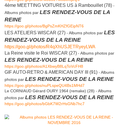
4ème MEETTING VOITURES US à Rambouillet (78)
-
LES RENDEZ-VOUS DE LA
Albums photos par
REINE
https://goo.gl/photos/BgPsZmKHZfGEipNT6
LES
LES ATELIERS WISCAR (27)
- Albums photos par
RENDEZ-VOUS DE LA REINE
https://goo.gl/photos/R4qXhUSJETRyeyLWA
La Reine visite le Roi WISCAR (27)
- Albums photos par
LES RENDEZ-VOUS DE LA REINE
https://goo.gl/photos/A1XbwyB8LqToVcFH8
GIF AUTO-RETRO & AMERICAN DAY III (91)
- Albums
LES RENDEZ-VOUS DE LA REINE
photos par
https://goo.gl/photos/nuPLspeQU4Bs1MHd7
Le CORNIAUD Gérard OURY 1964 (remake) (28) - Albums
LES RENDEZ-VOUS DE LA REINE
photos par
https://goo.gl/photos/bGbK7W2rHsGNb7hc7