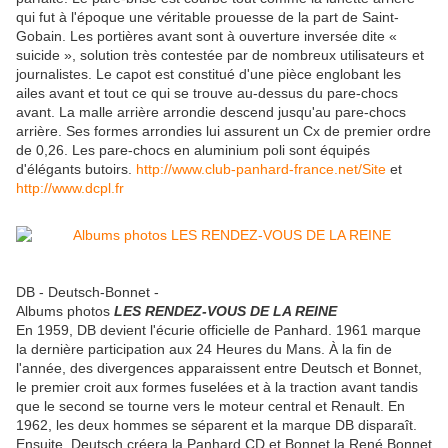
qui fut à l'époque une véritable prouesse de la part de Saint-
Gobain. Les portières avant sont à ouverture inversée dite «
suicide », solution très contestée par de nombreux utilisateurs et
journalistes. Le capot est constitué d'une pièce englobant les
ailes avant et tout ce qui se trouve au-dessus du pare-chocs
avant. La malle arrière arrondie descend jusqu'au pare-chocs
arrière. Ses formes arrondies lui assurent un Cx de premier ordre
de 0,26. Les pare-chocs en aluminium poli sont équipés
d'élégants butoirs.
http://www.club-panhard-france.net/Site
et
http://www.dcpl.fr
DB - Deutsch-Bonnet -
Albums photos
LES RENDEZ-VOUS DE LA REINE
En 1959, DB devient l'écurie officielle de Panhard. 1961 marque
la dernière participation aux 24 Heures du Mans. À la fin de
l'année, des divergences apparaissent entre Deutsch et Bonnet,
le premier croit aux formes fuselées et à la traction avant tandis
que le second se tourne vers le moteur central et Renault. En
1962, les deux hommes se séparent et la marque DB disparaît.
Ensuite, Deutsch créera la Panhard CD et Bonnet la René Bonnet