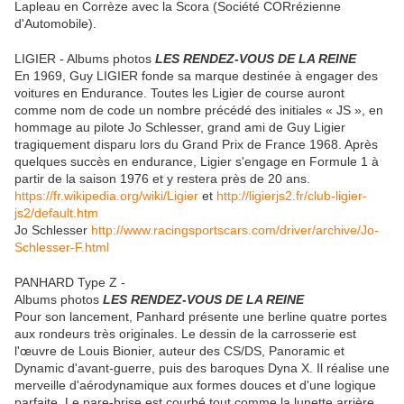
Lapleau en Corrèze avec la Scora (Société CORrézienne
d'Automobile).
LIGIER - Albums photos
LES RENDEZ-VOUS DE LA REINE
En 1969, Guy LIGIER fonde sa marque destinée à engager des
voitures en Endurance. Toutes les Ligier de course auront
comme nom de code un nombre précédé des initiales « JS », en
hommage au pilote Jo Schlesser, grand ami de Guy Ligier
tragiquement disparu lors du Grand Prix de France 1968. Après
quelques succès en endurance, Ligier s'engage en Formule 1 à
partir de la saison 1976 et y restera près de 20 ans.
https://fr.wikipedia.org/wiki/Ligier
et
http://ligierjs2.fr/club-ligier-
js2/default.htm
Jo Schlesser
http://www.racingsportscars.com/driver/archive/Jo-
Schlesser-F.html
PANHARD Type Z -
Albums photos
LES RENDEZ-VOUS DE LA REINE
Pour son lancement, Panhard présente une berline quatre portes
aux rondeurs très originales. Le dessin de la carrosserie est
l'œuvre de Louis Bionier, auteur des CS/DS, Panoramic et
Dynamic d'avant-guerre, puis des baroques Dyna X. Il réalise une
merveille d'aérodynamique aux formes douces et d'une logique
parfaite. Le pare-brise est courbé tout comme la lunette arrière