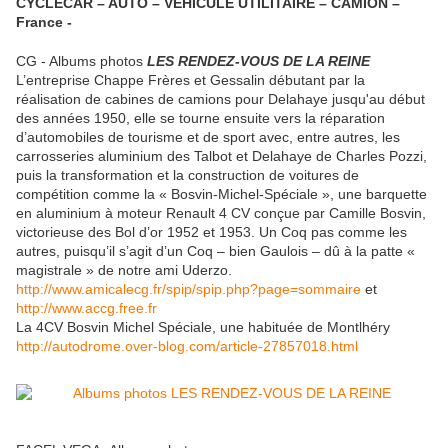
CYCLECAR – AUTO – VÉHICULE UTILITAIRE – CAMION –
France -
CG - Albums photos
LES RENDEZ-VOUS DE LA REINE
L’entreprise Chappe Frères et Gessalin débutant par la
réalisation de cabines de camions pour Delahaye jusqu'au début
des années 1950, elle se tourne ensuite vers la réparation
d’automobiles de tourisme et de sport avec, entre autres, les
carrosseries aluminium des Talbot et Delahaye de Charles Pozzi,
puis la transformation et la construction de voitures de
compétition comme la « Bosvin-Michel-Spéciale », une barquette
en aluminium à moteur Renault 4 CV conçue par Camille Bosvin,
victorieuse des Bol d’or 1952 et 1953. Un Coq pas comme les
autres, puisqu’il s’agit d’un Coq – bien Gaulois – dû à la patte «
magistrale » de notre ami Uderzo.
http://www.amicalecg.fr/spip/spip.php?page=sommaire
et
http://www.accg.free.fr
La 4CV Bosvin Michel Spéciale, une habituée de Montlhéry
http://autodrome.over-blog.com/article-27857018.html