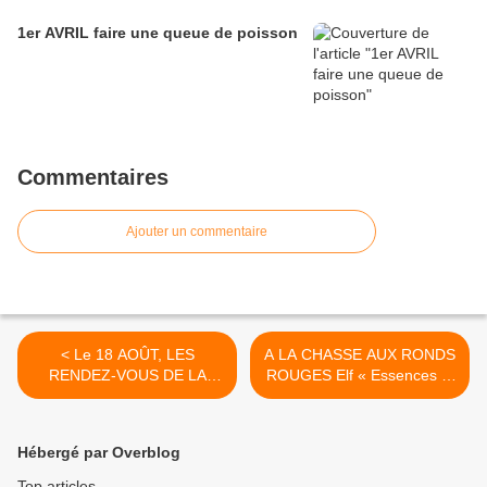
1er AVRIL faire une queue de poisson
Commentaires
Ajouter un commentaire
< Le 18 AOÛT, LES
A LA CHASSE AUX RONDS
RENDEZ-VOUS DE LA
ROUGES Elf « Essences et
REINE s’interrogeaient et
Lubrifiants de France » >
essayaient d’éclaircir le
mystère, à savoir qui était le
Hébergé par Overblog
véritable CYCLECAR N°3 ?
Top articles