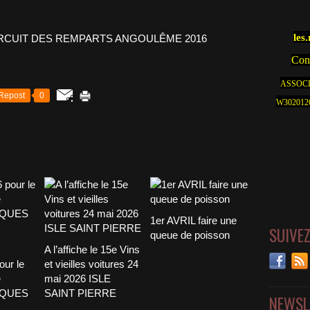
les
Cont
ASSOCI
Repost
0
W30201262
1er AVRIL faire une
SUIVE
queue de poisson
A l’affiche le 15e Vins
our le
et vieilles voitures 24
e
mai 2026 ISLE
CQUES
SAINT PIERRE
NEWSL