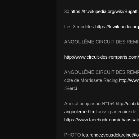
30
https://fr.wikipedia.org/wiki/Bugat
Les 3 modèles
https://fr.wikipedia.o
ANGOULÊME CIRCUIT DES REMPAR
http://www.circuit-des-remparts.com
ANGOULÊME CIRCUIT DES REMPARTS 
côté de Morrissete Racing
http://www
.%erci
Amical bonjour au N°154
http://club
angouleme.html
aussi partenaire de 
https://www.facebook.com/chaussatco
PHOTO
les.rendezvousdelareine@or