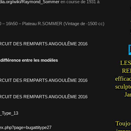
ipedia.org/wiki/Raymond_Sommer
en course de 1931 à
20 – 16h50 – Plateau R.SOMMER (Vintage de -1500 cc)
différence entre les modèles
LES
REI
effica
sculp
Ja
ti_Type_13
Toujou
dex.php?page=bugattitype27