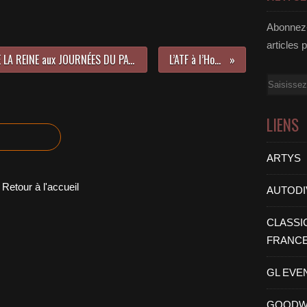
Abonnez-
articles 
Contribution LES RENDEZ-VOUS DE LA REINE aux JOURNÉES DU PATRIMOINE 2016,
L’ATF à l’Honneur
Email
LIENS
ARTYS
Retour à l'accueil
AUTODI
CLASSI
FRANC
GL EVE
GOODW