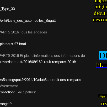
impre
origin
ti_Type_30
début 
des co
rg/wiki/Liste_des_automobiles_Bugatti
TS 2016 Tous les engagés
/plateaux-97.html
D
2016 Et plus d’informations des informations du
.morrissette.fr/2016/09/16/circuit-remparts-2016/
ELL
des5a.blogspot.fr/2014/10/club5a-circuit-des-remparts-
l’évènement
llection/
.Salut patrick
https
ange.fr
LES