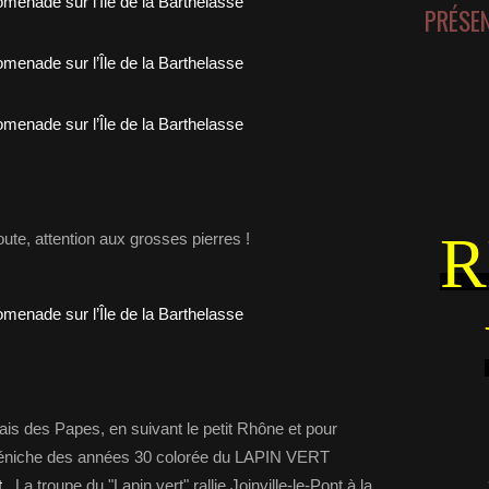
PRÉSE
R
ute, attention aux grosses pierres !
lais des Papes, en suivant le petit Rhône et pour
éniche des années 30 colorée du LAPIN VERT
t
. La troupe du "Lapin vert" rallie Joinville-le-Pont à la