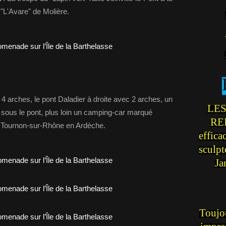
 "L'Avare" de Molière.
4 arches, le pont Daladier à droite avec 2 arches, un
LES
e sous le pont, plus loin un camping-car marqué
REI
 Tournon-sur-Rhône en Ardèche.
effica
sculp
Ja
Toujou