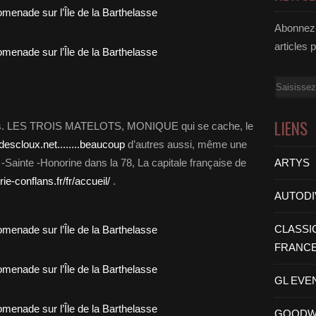
Abonnez-
articles 
Email
LIENS
rées. LES TROIS MATELOTS, MONIQUE qui se cache, le
descloux.net........beaucoup
d’autres aussi, même une
s -Sainte -Honorine dans la 78, La capitale française de
ARTYS
e-conflans.fr/fr/accueil/
.
AUTODI
CLASSI
FRANC
GL EVE
GOODW