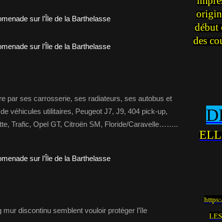
impre
origin
début 
des co
e par ses carrosserie, ses radiateurs, ses autobus et
D
de véhicules utilitaires, Peugeot J7, J9, 404 pick-up,
tte, Trafic, Opel GT, Citroën SM, Floride/Caravelle……..
ELL
https
 mur discontinu semblent vouloir protéger l’île
LES